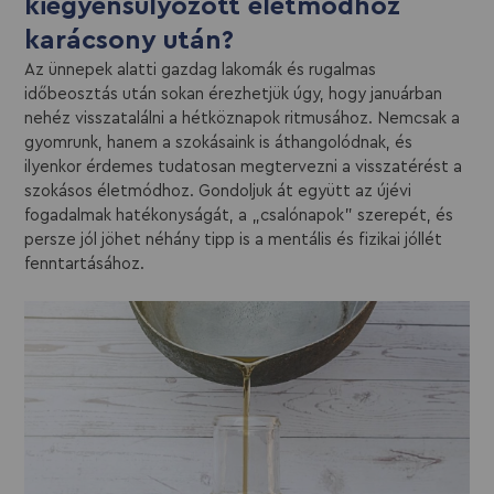
kiegyensúlyozott életmódhoz
karácsony után?
Az ünnepek alatti gazdag lakomák és rugalmas
időbeosztás után sokan érezhetjük úgy, hogy januárban
nehéz visszatalálni a hétköznapok ritmusához. Nemcsak a
gyomrunk, hanem a szokásaink is áthangolódnak, és
ilyenkor érdemes tudatosan megtervezni a visszatérést a
szokásos életmódhoz. Gondoljuk át együtt az újévi
fogadalmak hatékonyságát, a „csalónapok” szerepét, és
persze jól jöhet néhány tipp is a mentális és fizikai jóllét
fenntartásához.