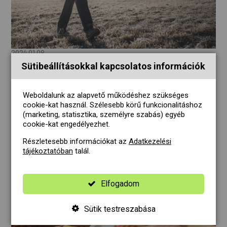
2024.01.09.
Az életmódváltás kihívásai és sikerei
Sütibeállításokkal kapcsolatos információk
A január a fogadalmak hónapja, amikor sokan elhatározzák,
hogy életüket új mederbe terelik. Az életmódváltás
Weboldalunk az alapvető működéshez szükséges
azonban nem mindig könnyű, és gyakran szembesülünk a
cookie-kat használ. Szélesebb körű funkcionalitáshoz
változásokkal járó kihívásokkal.
(marketing, statisztika, személyre szabás) egyéb
cookie-kat engedélyezhet.
Részletesebb információkat az
Adatkezelési
tájékoztatóban
talál.
Elfogadom
Sütik testreszabása