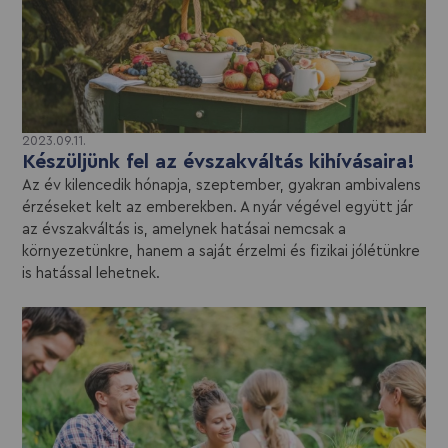
2023.09.11.
Készüljünk fel az évszakváltás kihívásaira!
Az év kilencedik hónapja, szeptember, gyakran ambivalens
érzéseket kelt az emberekben. A nyár végével együtt jár
az évszakváltás is, amelynek hatásai nemcsak a
környezetünkre, hanem a saját érzelmi és fizikai jólétünkre
is hatással lehetnek.