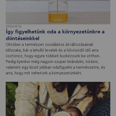
2024.10.14.
Így figyelhetünk oda a környezetünkre a
döntéseinkkel
Október a természet csodálatos átváltozásainak
időszaka, bár a lehulló levelek és a hűvösödő idő arra
ösztönöz, hogy egyre többet kuckózzunk be otthon.
Pedig ilyenkor még nagyon szuper kirándulni, túrázni,
valamint egy kicsit jobban odafigyelni a természetre, és
arra, hogy mit tehetünk a környezetünkért.