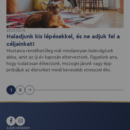
2023.02.14.
Haladjunk kis lépésekkel, és ne adjuk fel a
céljainkat!
Mostanra remélhetőleg már mindannyian belevágtunk
abba, amit az új év kapcsán elterveztünk. Figyelünk arra,
hogy tudatosan étkezzünk, mozogni járunk vagy épp
próbáljuk az életünket minél kevesebb stresszel élni.
1
2
Adatvédelem