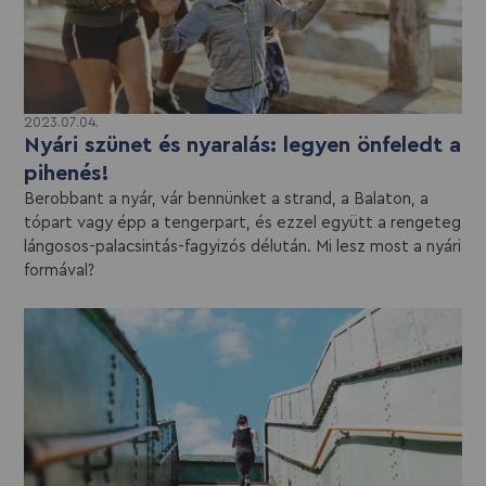
2023.07.04.
Nyári szünet és nyaralás: legyen önfeledt a
pihenés!
Berobbant a nyár, vár bennünket a strand, a Balaton, a
tópart vagy épp a tengerpart, és ezzel együtt a rengeteg
lángosos-palacsintás-fagyizós délután. Mi lesz most a nyári
formával?