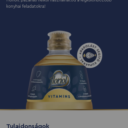
Floriolt pazarlás nélkül használhatod a legkülönbözőbb
konyhai feladatokra!
Tulajdonságok