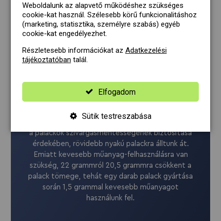
Weboldalunk az alapvető működéshez szükséges
felel meg.
cookie-kat használ. Szélesebb körű funkcionalitáshoz
(marketing, statisztika, személyre szabás) egyéb
cookie-kat engedélyezhet.
Részletesebb információkat az
Adatkezelési
tájékoztatóban
talál.
Elfogadom
Sütik testreszabása
Másrészt, a kupak megfelelő illesztése végett és
a palackok szivárgásmentességének biztosítása
érdekében, rövidebb nyakú palackra álltunk át.
Emiatt kevesebb műanyag-felhasználásra van
szükség, 22 grammról 20,5 grammra csökkent a
palack tömege, tehát egy darab palack gyártása
során 1,5 grammal kevesebb műanyagot
használunk fel.