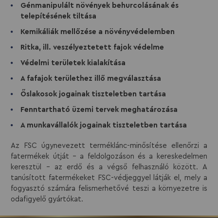
Génmanipulált növények behurcolásának és
telepítésének tiltása
Kemikáliák mellőzése a növényvédelemben
Ritka, ill. veszélyeztetett fajok védelme
Védelmi területek kialakítása
A fafajok területhez illő megválasztása
Őslakosok jogainak tiszteletben tartása
Fenntartható üzemi tervek meghatározása
A munkavállalók jogainak tiszteletben tartása
Az FSC úgynevezett terméklánc-minősítése ellenőrzi a
fatermékek útját – a feldolgozáson és a kereskedelmen
keresztül – az erdő és a végső felhasználó között. A
tanúsított fatermékeket FSC-védjeggyel látják el, mely a
fogyasztó számára felismerhetővé teszi a környezetre is
odafigyelő gyártókat.