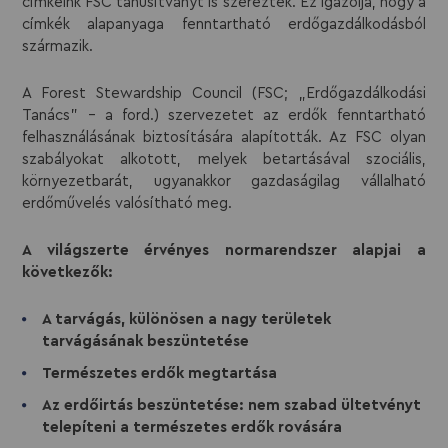
címkéink FSC tanúsítványt is szereztek. Ez igazolja, hogy a
címkék alapanyaga fenntartható erdőgazdálkodásból
származik.
A Forest Stewardship Council (FSC; „Erdőgazdálkodási
Tanács” – a ford.) szervezetet az erdők fenntartható
felhasználásának biztosítására alapították. Az FSC olyan
szabályokat alkotott, melyek betartásával szociális,
környezetbarát, ugyanakkor gazdaságilag vállalható
erdőművelés valósítható meg.
A világszerte érvényes normarendszer alapjai a
következők:
A tarvágás, különösen a nagy területek
tarvágásának beszüntetése
Természetes erdők megtartása
Az erdőirtás beszüntetése: nem szabad ültetvényt
telepíteni a természetes erdők rovására