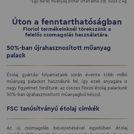
1
Egy darab műanyag pohár űrtartalma 2dl, súlya 2,4g.
Úton a fenntarthatóságban
Floriol termékeinknél törekszünk a
felelős csomagolás használatára.
50%-ban újrahasznosított műanyag
palack
Étolaj gyártási folyamataink során évente több millió
műanyag palackot használunk fel, így ezek anyagára is
nagy figyelmet fordítunk: az összes Floriol étolaj palackunk
50%-ban újrahasznosított műanyagból készül.
FSC tanúsítványú étolaj címkék
Az új csomagolás bevezetésével egyidőben étolaj