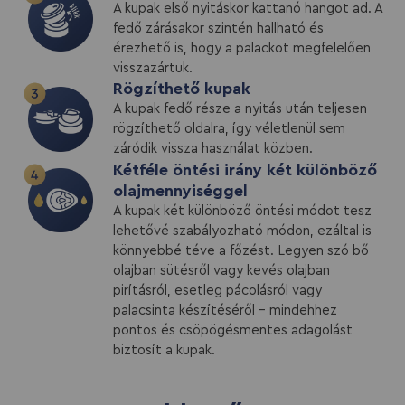
A kupak első nyitáskor kattanó hangot ad. A
fedő zárásakor szintén hallható és
érezhető is, hogy a palackot megfelelően
visszazártuk.
Rögzíthető kupak
A kupak fedő része a nyitás után teljesen
rögzíthető oldalra, így véletlenül sem
záródik vissza használat közben.
Kétféle öntési irány két különböző
olajmennyiséggel
A kupak két különböző öntési módot tesz
lehetővé szabályozható módon, ezáltal is
könnyebbé téve a főzést. Legyen szó bő
olajban sütésről vagy kevés olajban
pirításról, esetleg pácolásról vagy
palacsinta készítéséről – mindehhez
pontos és csöpögésmentes adagolást
biztosít a kupak.