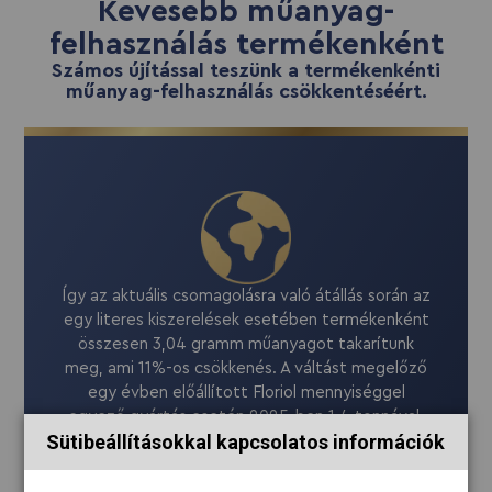
Kevesebb műanyag-
felhasználás termékenként
Számos újítással teszünk a termékenkénti
műanyag-felhasználás csökkentéséért.
Így az aktuális csomagolásra való átállás során az
egy literes kiszerelések esetében termékenként
összesen 3,04 gramm műanyagot takarítunk
meg, ami 11%-os csökkenés. A váltást megelőző
egy évben előállított Floriol mennyiséggel
egyező gyártás esetén 2025-ben 1,4 tonnával,
Sütibeállításokkal kapcsolatos információk
11%-kal kevesebb műanyagot használnánk fel. A
könnyebb szemléltetés érdekében ez több mint
félmillió 2 dl-es eldobható műanyag pohárnak1