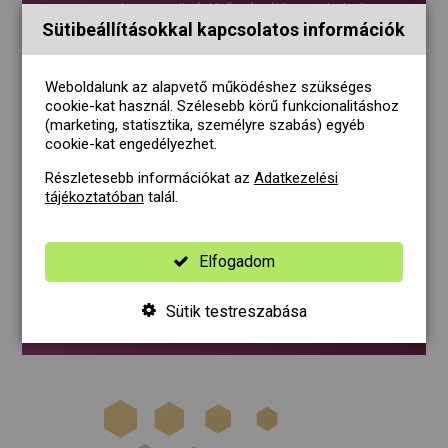
Fontos, hogy a sütési hőmérséklet ne haladja
Sütibeállításokkal kapcsolatos információk
meg a 175 °C-ot.
Weboldalunk az alapvető működéshez szükséges
cookie-kat használ. Szélesebb körű funkcionalitáshoz
Korszerű csomagolás
(marketing, statisztika, személyre szabás) egyéb
cookie-kat engedélyezhet.
A palack 50%-ban újrahasznosított műanyagból
Részletesebb információkat az
Adatkezelési
készül.
tájékoztatóban
talál.
Címkéink FSC tanúsítvánnyal rendelkeznek, ami
igazolja, hogy alapanyaguk fenntartható
Elfogadom
erdőgazdálkodásból származik.
A szabályozható olajhasználat érdekében a
Sütik testreszabása
palackot
adagolást segítő kupakkal
láttuk el.