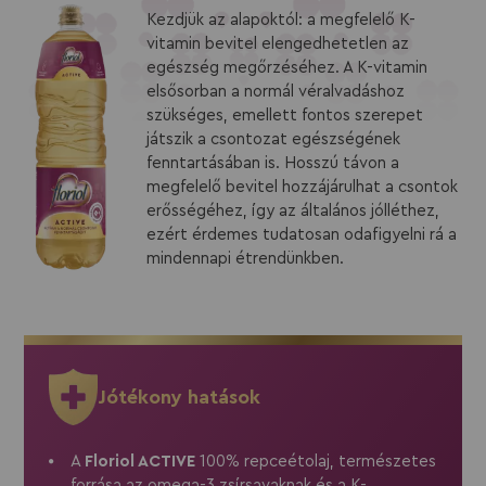
Kezdjük az alapoktól: a megfelelő K-
vitamin bevitel elengedhetetlen az
egészség megőrzéséhez. A K-vitamin
elsősorban a normál véralvadáshoz
szükséges, emellett fontos szerepet
játszik a csontozat egészségének
fenntartásában is. Hosszú távon a
megfelelő bevitel hozzájárulhat a csontok
erősségéhez, így az általános jólléthez,
ezért érdemes tudatosan odafigyelni rá a
mindennapi étrendünkben.
Jótékony hatások
A
Floriol ACTIVE
100% repceétolaj, természetes
forrása az omega-3 zsírsavaknak és a K-