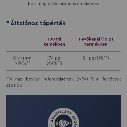
be a megfelelő működés érdekében.
* Általános tápérték
100 ml
1 evőkanál (10 g)
temékben
termékben
K-vitamin
74 µg
8,1 µg (11%**)
NRV%**
(99%**)
**A napi beviteli referenciaérték (NRV) %-a, felnőttek
számára