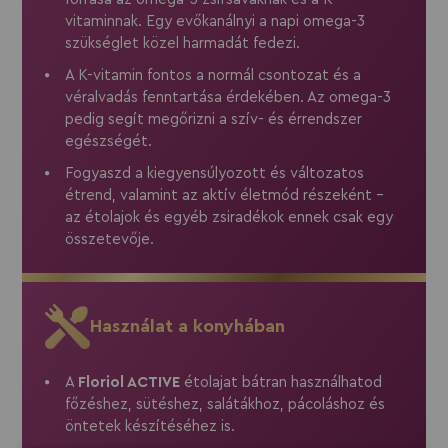
vitaminnak. Egy evőkanálnyi a napi omega-3
szükséglet közel harmadát fedezi.
A K-vitamin fontos a normál csontozat és a
véralvadás fenntartása érdekében. Az omega-3
pedig segít megőrizni a szív- és érrendszer
egészségét.
Fogyaszd a kiegyensúlyozott és változatos
étrend, valamint az aktív életmód részeként –
az étolajok és egyéb zsiradékok ennek csak egy
összetevője.
Használat a konyhában
A
Floriol ACTIVE
étolajat bátran használhatod
főzéshez, sütéshez, salátákhoz, pácoláshoz és
öntetek készítéséhez is.