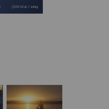
majonézzel
c
530 kCal / adag
100 perc
810 kCal / adag