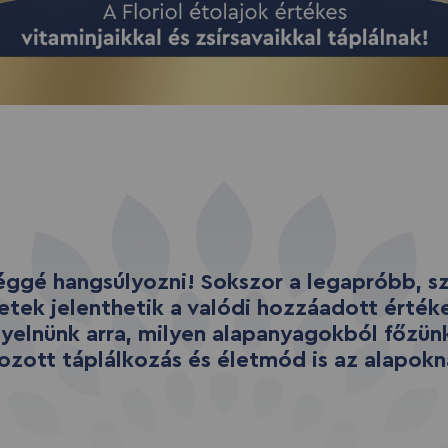
éggé hangsúlyozni! Sokszor a legapróbb, s
letek jelenthetik a valódi hozzáadott értéke
gyelnünk arra, milyen alapanyagokból főzünk
ozott táplálkozás és életmód is az alapokn