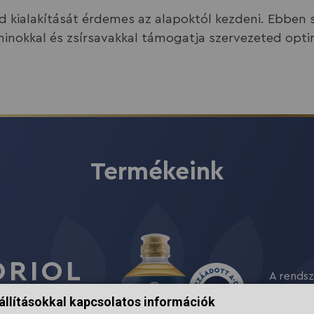
 kialakítását érdemes az alapoktól kezdeni. Ebben se
minokkal és zsírsavakkal támogatja szervezeted opt
Termékeink
Termékeink
ORIOL
ORIOL
A rendsz
Nem lehe
nem lehe
kiegyens
AMINS
EGA+
állításokkal kapcsolatos információk
Floriol 
elengedh