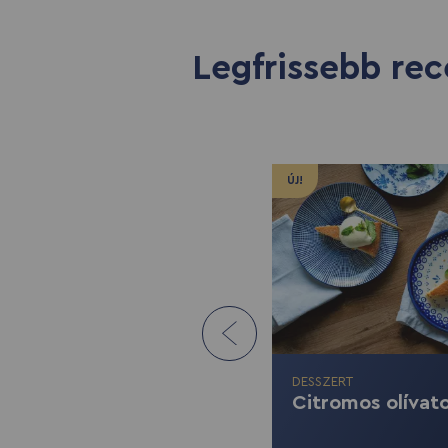
Legfrissebb rec
ÚJ!
DESSZERT
Citromos olívat