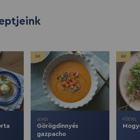
eptjeink
ÚJ!
ÚJ!
LEVES
FŐÉTEL
orta
Görögdinnyés
Mogyo
gazpacho