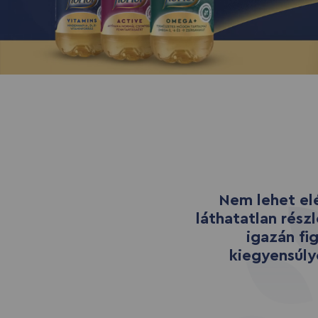
Nem lehet el
láthatatlan rész
igazán fi
kiegyensúly