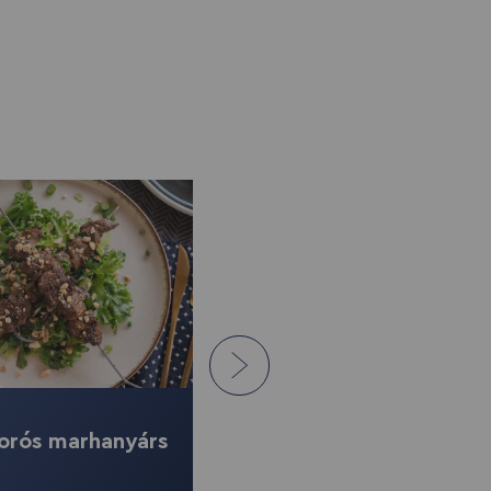
FŐÉTEL
rós marhanyárs
Noris bundás harcsa
édeskrumplival és házi