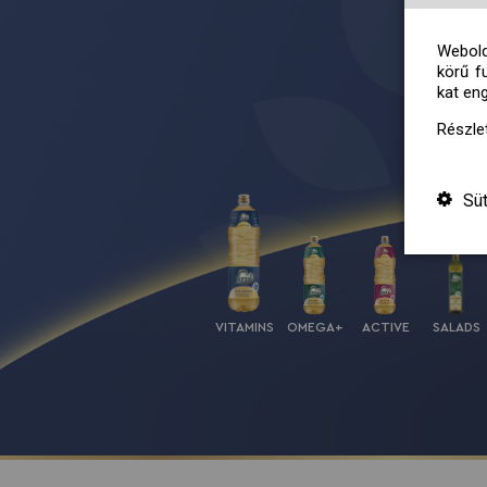
Webold
körű f
kat en
Részle
Sü
VITAMINS
OMEGA+
ACTIVE
SALADS