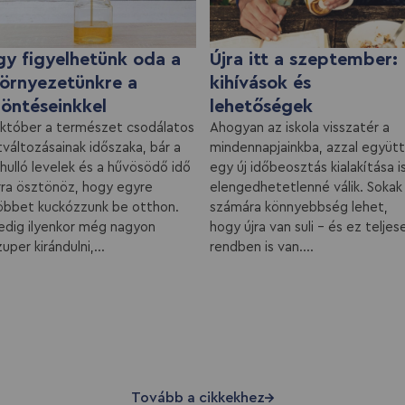
gy figyelhetünk oda a
Újra itt a szeptember:
örnyezetünkre a
kihívások és
öntéseinkkel
lehetőségek
któber a természet csodálatos
Ahogyan az iskola visszatér a
tváltozásainak időszaka, bár a
mindennapjainkba, azzal együtt
hulló levelek és a hűvösödő idő
egy új időbeosztás kialakítása i
rra ösztönöz, hogy egyre
elengedhetetlenné válik. Sokak
öbbet kuckózzunk be otthon.
számára könnyebbség lehet,
edig ilyenkor még nagyon
hogy újra van suli – és ez teljes
uper kirándulni,...
rendben is van....
Tovább a cikkekhez