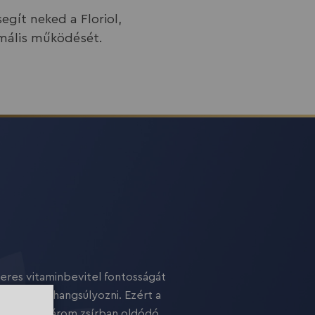
gít neked a Floriol,
imális működését.
eres vitaminbevitel fontosságát
t eléggé hangsúlyozni, hogy a
t eléggé hangsúlyozni. Ezért a
úlyozott táplálkozáshoz
VITAMINS
etetlen az esszenciális zsírsavak
három zsírban oldódó