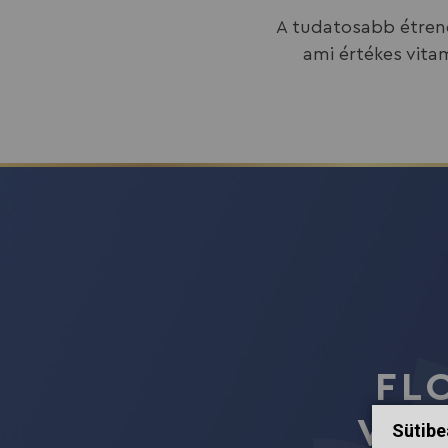
A tudatosabb étrend
ami értékes vita
FL
FL
VIT
OM
Sütibe