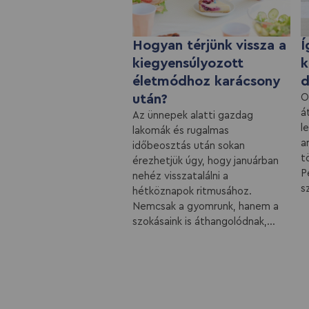
Hogyan térjünk vissza a
Í
kiegyensúlyozott
k
életmódhoz karácsony
d
után?
O
á
Az ünnepek alatti gazdag
le
lakomák és rugalmas
a
időbeosztás után sokan
t
érezhetjük úgy, hogy januárban
P
nehéz visszatalálni a
sz
hétköznapok ritmusához.
Nemcsak a gyomrunk, hanem a
szokásaink is áthangolódnak,...