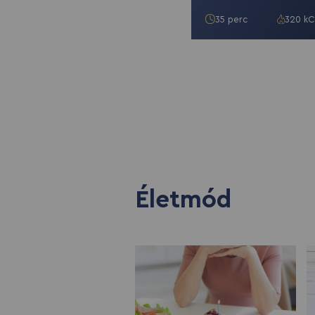
35 perc
320 kC
Életmód