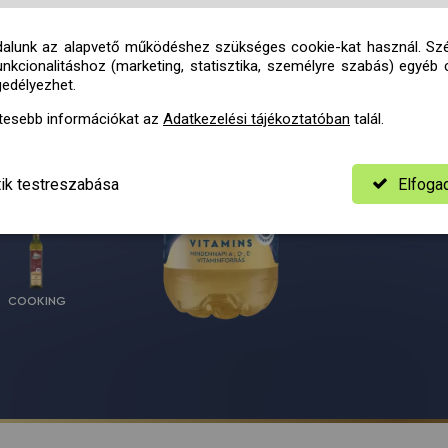
vitaminna
fogyaszt
alunk az alapvető működéshez szükséges cookie-kat használ. Sz
amivel 
o
mega-3,
unkcionalitáshoz (marketing, statisztika, személyre szabás) egyéb 
működésé
normál k
gedélyezhet.
védelmé
már a fő
tesebb információkat az
Adatkezelési tájékoztatóban
talál.
állapotá
Bőv
tik testreszabása
Elfog
Bőv
COOKING