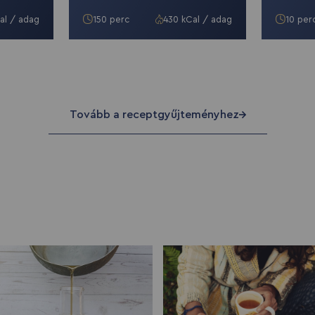
al / adag
150 perc
430 kCal / adag
10 per
Tovább a receptgyűjteményhez