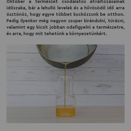
Október a természet csodálatos átváltozásainak
időszaka, bár a lehulló levelek és a hűvösödő idő arra
ösztönöz, hogy egyre többet kuckózzunk be otthon.
Pedig ilyenkor még nagyon szuper kirándulni, túrázni,
valamint egy kicsit jobban odafigyelni a természetre,
és arra, hogy mit tehetünk a környezetünkért.