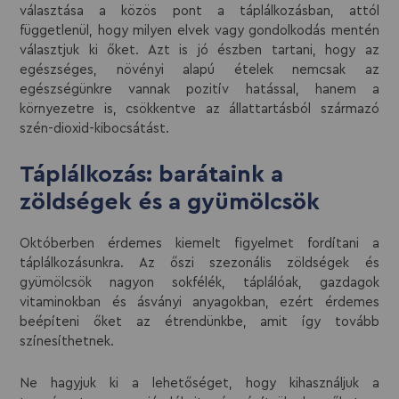
választása a közös pont a táplálkozásban, attól
függetlenül, hogy milyen elvek vagy gondolkodás mentén
választjuk ki őket. Azt is jó észben tartani, hogy az
egészséges, növényi alapú ételek nemcsak az
egészségünkre vannak pozitív hatással, hanem a
környezetre is, csökkentve az állattartásból származó
szén-dioxid-kibocsátást.
Táplálkozás: barátaink a
zöldségek és a gyümölcsök
Októberben érdemes kiemelt figyelmet fordítani a
táplálkozásunkra. Az őszi szezonális zöldségek és
gyümölcsök nagyon sokfélék, táplálóak, gazdagok
vitaminokban és ásványi anyagokban, ezért érdemes
beépíteni őket az étrendünkbe, amit így tovább
színesíthetnek.
Ne hagyjuk ki a lehetőséget, hogy kihasználjuk a