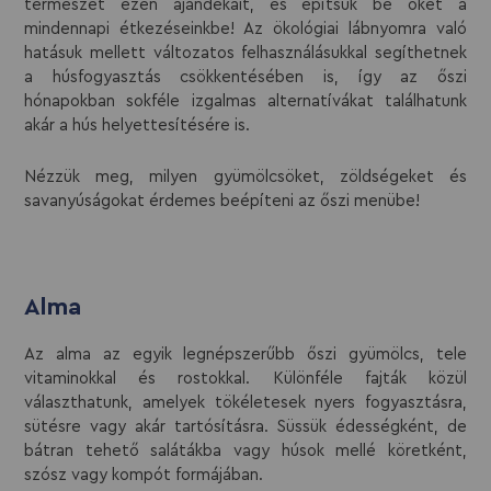
természet ezen ajándékait, és építsük be őket a
mindennapi étkezéseinkbe! Az ökológiai lábnyomra való
hatásuk mellett változatos felhasználásukkal segíthetnek
a húsfogyasztás csökkentésében is, így az őszi
hónapokban sokféle izgalmas alternatívákat találhatunk
akár a hús helyettesítésére is.
Nézzük meg, milyen gyümölcsöket, zöldségeket és
savanyúságokat érdemes beépíteni az őszi menübe!
Alma
Az alma az egyik legnépszerűbb őszi gyümölcs, tele
vitaminokkal és rostokkal. Különféle fajták közül
választhatunk, amelyek tökéletesek nyers fogyasztásra,
sütésre vagy akár tartósításra. Süssük édességként, de
bátran tehető salátákba vagy húsok mellé köretként,
szósz vagy kompót formájában.