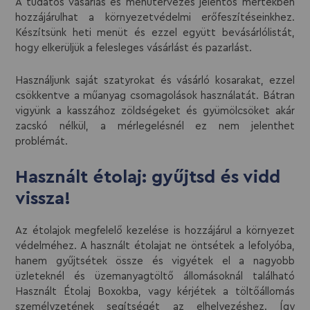
A tudatos vásárlás és menütervezés jelentős mértékben
hozzájárulhat a környezetvédelmi erőfeszítéseinkhez.
Készítsünk heti menüt és ezzel együtt bevásárlólistát,
hogy elkerüljük a felesleges vásárlást és pazarlást.
Használjunk saját szatyrokat és vásárló kosarakat, ezzel
csökkentve a műanyag csomagolások használatát. Bátran
vigyünk a kasszához zöldségeket és gyümölcsöket akár
zacskó nélkül, a mérlegelésnél ez nem jelenthet
problémát.
Használt étolaj: gyűjtsd és vidd
vissza!
Az étolajok megfelelő kezelése is hozzájárul a környezet
védelméhez. A használt étolajat ne öntsétek a lefolyóba,
hanem gyűjtsétek össze és vigyétek el a nagyobb
üzleteknél és üzemanyagtöltő állomásoknál található
Használt Étolaj Boxokba, vagy kérjétek a töltőállomás
személyzetének segítségét az elhelyezéshez. Így