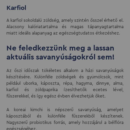
Karfiol
A karfiol sokoldalú zöldség, amely szintén ősszel érhető el.
Alacsony kalóriatartalma és magas tápanyagtartalma
miatt ideális alapanyag az egészségtudatos étkezéshez.
Ne feledkezzünk meg a lassan
aktuális savanyúságokról sem!
Az őszi időszak tökéletes alkalom a házi savanyúságok
készítésére. Különféle zöldségek és gyümölcsök, mint
például uborka, káposzta, répa, hagyma, dinnye, alma,
karfiol és zöldpaprika ízesíthetők ecetes lével,
fűszerekkel, és így egész évben élvezhetjük őket.
A koreai kimchi is népszerű savanyúság, amelyet
káposztából és különféle fűszerekből készítenek.
Nagyszerű probiotikus forrás, amely hozzájárul a bélflóra
egészségéhez.