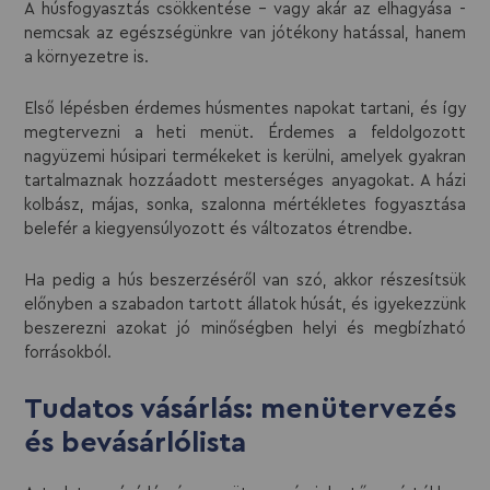
A húsfogyasztás csökkentése – vagy akár az elhagyása -
nemcsak az egészségünkre van jótékony hatással, hanem
a környezetre is.
Első lépésben érdemes húsmentes napokat tartani, és így
megtervezni a heti menüt. Érdemes a feldolgozott
nagyüzemi húsipari termékeket is kerülni, amelyek gyakran
tartalmaznak hozzáadott mesterséges anyagokat. A házi
kolbász, májas, sonka, szalonna mértékletes fogyasztása
belefér a kiegyensúlyozott és változatos étrendbe.
Ha pedig a hús beszerzéséről van szó, akkor részesítsük
előnyben a szabadon tartott állatok húsát, és igyekezzünk
beszerezni azokat jó minőségben helyi és megbízható
forrásokból.
Tudatos vásárlás: menütervezés
és bevásárlólista