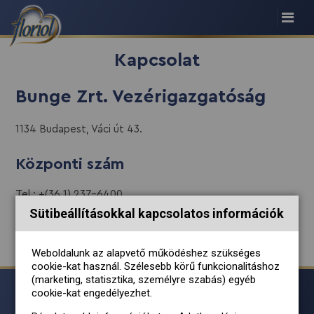
Kapcsolat
Bunge Zrt. Vezérigazgatóság
1134 Budapest, Váci út 43.
Központi szám
Tel.: +(36 1) 237-6400
Fax: +(36 1) 239-9647
Sütibeállításokkal kapcsolatos információk
E-mail cím:
info@bunge.hu
Weboldalunk az alapvető működéshez szükséges
cookie-kat használ. Szélesebb körű funkcionalitáshoz
(marketing, statisztika, személyre szabás) egyéb
cookie-kat engedélyezhet.