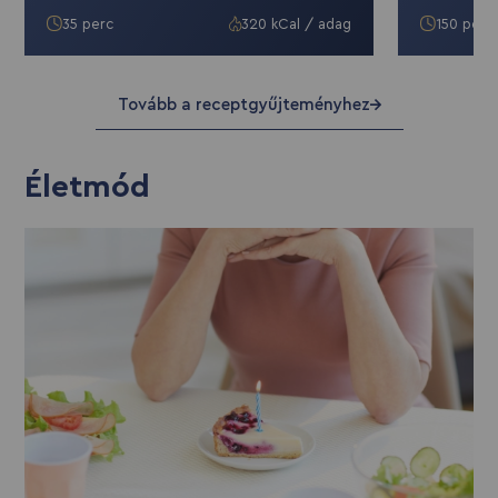
35 perc
320 kCal / adag
150 perc
Tovább a receptgyűjteményhez
Életmód