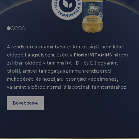
A rendszeres vitaminbevitel fontosságát nem lehet
Nem lehet eléggé hangsúlyozni, hogy a
eléggé hangsúlyozni. Ezért a
kiegyensúlyozott táplálkozáshoz elengedhetetlen az
Floriol VITAMINS
három
zsírban oldódó vitaminnal (A-, D-, és E-) egyaránt
esszenciális zsírsavak fogyasztása. Ezért a
Floriol
táplál, amivel támogatja az immunrendszered
OMEGA+
o
mega-3, -6 és -9 zsírsavakkal járul hozzá a
működését, és hozzájárul csontjaid védelméhez,
normál koleszterinszinted fenntartásához már a főzés
valamint a bőröd normál állapotának fenntartásához.
alapjaitól kezdve.
Bővebben
Bővebben