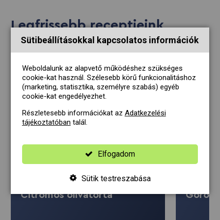
Legfrissebb receptjeink
Sütibeállításokkal kapcsolatos információk
ÚJ!
ÚJ!
Weboldalunk az alapvető működéshez szükséges
cookie-kat használ. Szélesebb körű funkcionalitáshoz
(marketing, statisztika, személyre szabás) egyéb
cookie-kat engedélyezhet.
Részletesebb információkat az
Adatkezelési
tájékoztatóban
talál.
Elfogadom
Sütik testreszabása
DESSZERT
LEVES
Citromos olívatorta
Görögd