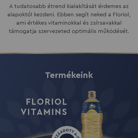
A tudatosabb étrend kialakítását érdemes az
alapoktól kezdeni. Ebben segít neked a Floriol,
ami értékes vitaminokkal és zsírsavakkal
támogatja szervezeted optimális működését.
Termékeink
Termékeink
FLORIOL
FLORIOL
VITAMINS
OMEGA+