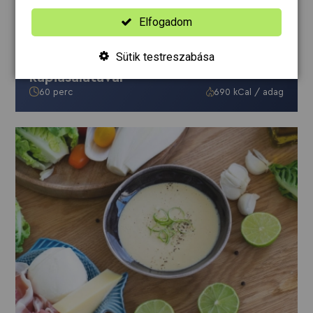
Elfogadom
FŐÉTEL
Sütik testreszabása
Sült csirkemáj humusszal és
kápiasalátával
60 perc
690 kCal / adag