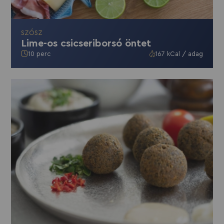
SZÓSZ
Lime-os csicseriborsó öntet
10 perc
167 kCal / adag