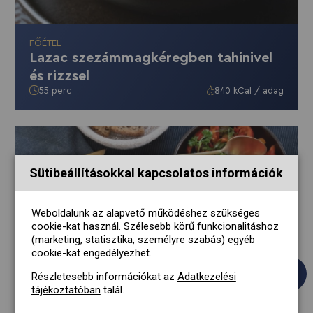
FŐÉTEL
Lazac szezámmagkéregben tahinivel
és rizzsel
55 perc
840 kCal / adag
Sütibeállításokkal kapcsolatos információk
Weboldalunk az alapvető működéshez szükséges
cookie-kat használ. Szélesebb körű funkcionalitáshoz
(marketing, statisztika, személyre szabás) egyéb
cookie-kat engedélyezhet.
Részletesebb információkat az
Adatkezelési
tájékoztatóban
talál.