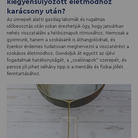
kiegyensúlyozott életmódhoz
karácsony után?
Az ünnepek alatti gazdag lakomák és rugalmas
időbeosztás után sokan érezhetjük úgy, hogy januárban
nehéz visszatalálni a hétköznapok ritmusához. Nemcsak a
gyomrunk, hanem a szokásaink is áthangolódnak, és
ilyenkor érdemes tudatosan megtervezni a visszatérést a
szokásos életmódhoz. Gondoljuk át együtt az újévi
fogadalmak hatékonyságát, a „csalónapok” szerepét, és
persze jól jöhet néhány tipp is a mentális és fizikai jóllét
fenntartásához.