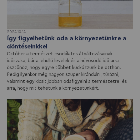
2024.10.14.
Így figyelhetünk oda a környezetünkre a
döntéseinkkel
Október a természet csodálatos átváltozásainak
időszaka, bár a lehulló levelek és a hűvösödő idő arra
ösztönöz, hogy egyre többet kuckózzunk be otthon.
Pedig ilyenkor még nagyon szuper kirándulni, túrázni,
valamint egy kicsit jobban odafigyelni a természetre, és
arra, hogy mit tehetünk a környezetünkért.