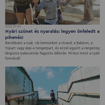
2023.07.04.
Nyári szünet és nyaralás: legyen önfeledt a
pihenés!
Berobbant a nyár, vár bennünket a strand, a Balaton, a
tópart vagy épp a tengerpart, és ezzel együtt a rengeteg
lángosos-palacsintás-fagyizós délután. Mi lesz most a nyári
formával?