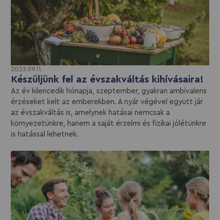
2023.09.11.
Készüljünk fel az évszakváltás kihívásaira!
Az év kilencedik hónapja, szeptember, gyakran ambivalens
érzéseket kelt az emberekben. A nyár végével együtt jár
az évszakváltás is, amelynek hatásai nemcsak a
környezetünkre, hanem a saját érzelmi és fizikai jólétünkre
is hatással lehetnek.