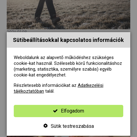
2024.01.09.
Az életmódváltás kihívásai és sikerei
Sütibeállításokkal kapcsolatos információk
A január a fogadalmak hónapja, amikor sokan elhatározzák,
hogy életüket új mederbe terelik. Az életmódváltás
Weboldalunk az alapvető működéshez szükséges
azonban nem mindig könnyű, és gyakran szembesülünk a
cookie-kat használ. Szélesebb körű funkcionalitáshoz
változásokkal járó kihívásokkal.
(marketing, statisztika, személyre szabás) egyéb
cookie-kat engedélyezhet.
Részletesebb információkat az
Adatkezelési
tájékoztatóban
talál.
Elfogadom
Sütik testreszabása