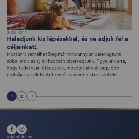
2023.02.14.
Haladjunk kis lépésekkel, és ne adjuk fel a
céljainkat!
Mostanra remélhetőleg már mindannyian belevágtunk
abba, amit az új év kapcsán elterveztünk. Figyelünk arra,
hogy tudatosan étkezzünk, mozogni járunk vagy épp
próbáljuk az életünket minél kevesebb stresszel élni.
1
2
Adatvédelem