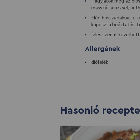
Hagyjatok meg az elősü
masszát a rizzsel, ön
Elég hosszadalmas elké
káposzta beáztatás, tö
Ízlés szerint keverhet
Allergének
diófélék
Hasonló recept