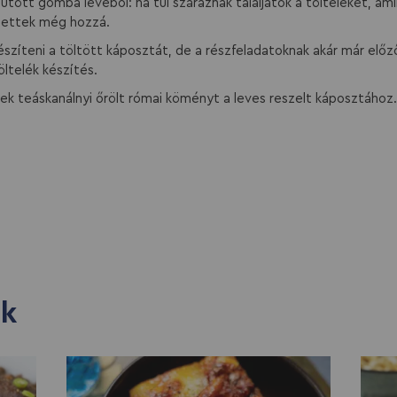
tött gomba levéből: ha túl száraznak találjátok a tölteléket, am
thettek még hozzá.
szíteni a töltött káposztát, de a részfeladatoknak akár már előző 
ltelék készítés.
tek teáskanálnyi őrölt római köményt a leves reszelt káposztához.
ek