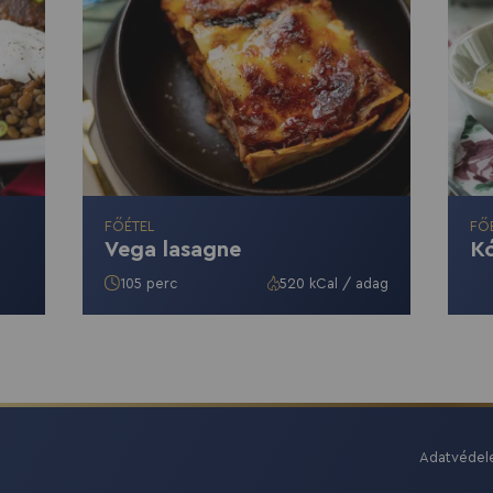
FŐÉTEL
FŐ
Vega lasagne
Kó
105 perc
520 kCal / adag
Adatvéde