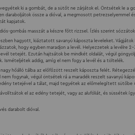
, vegyétek ki a gombát, de a sütőt ne zárjátok el. Öntsétek le a g
en daraboljátok össze a dióval, a megmosott petrezselyemmel és
át kapjatok.
diós-gombás masszát a készre főtt rizzsel. Ízlés szerint sózzát
észben hagyott, kiáztatott savanyú káposzta leveleket. Vágjátok 
yázzatok, hogy egyben maradjon a levél. Helyezzetek a levélre 2-3
 levél tetejét. Ezután hajtsátok be mindkét oldalát, végül göngyöl
. Ismételjétek addig, amíg el nem fogy a levél és a töltelék.
nagy hőálló tálba az előfőzött reszelt káposzta felét. Rétegezzé
l nem fogynak, végül öntsétek rá a maradék reszelt savanyú kápo
z edény tetejével a tálat, majd tegyétek az előmelegített sütőbe
távolítsátok el az edény tetejét, vagy az alufóliát, és süssétek í
evés darabolt dióval.