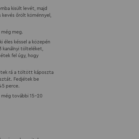
omba kisült levét, majd
 kevés őrölt köménnyel,
ok még meg.
ki éles késsel a közepén
 kanálnyi tölteléket,
jétek fel úgy, hogy
tek rá a töltött káposzta
sztát. Fedjétek be
 45 perce.
gy még további 15-20