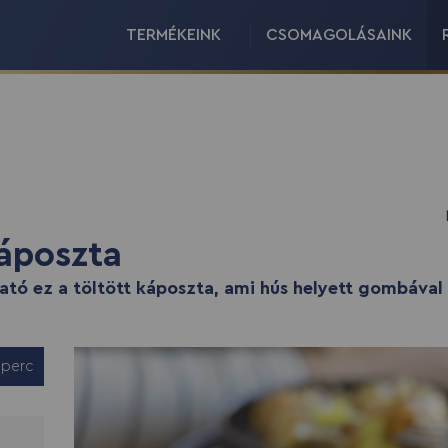
TERMÉKEINK
CSOMAGOLÁSAINK
káposzta
tató ez a töltött káposzta, ami hús helyett gombával 
 perc