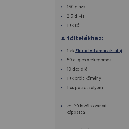
150 g rizs
2,5 dl víz
1 tk só
A töltelékhez:
1 ek
Floriol Vitamins étolaj
50 dkg csiperkegomba
10 dkg
dió
1 tk őrölt kömény
1 cs petrezselyem
kb. 20 levél savanyú
káposzta