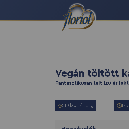
recept script
Vegán töltött 
Fantasztikusan telt ízű és lak
510 kCal / adag
125