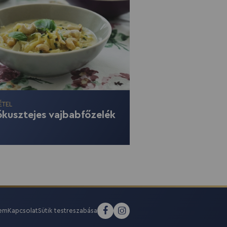
ÉTEL
kusztejes vajbabfőzelék
lem
Kapcsolat
Sütik testreszabása