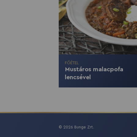
FŐÉTEL
Mustáros malacpofa
lencsével
© 2026 Bunge Zrt.