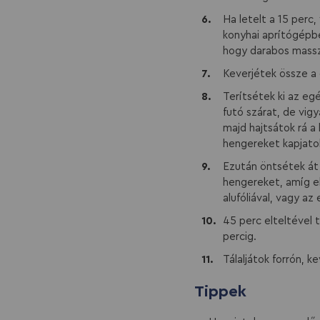
Ha letelt a 15 perc
konyhai aprítógépb
hogy darabos massz
Keverjétek össze a 
Terítsétek ki az eg
futó szárat, de vig
majd hajtsátok rá a
hengereket kapjatok
Ezután öntsétek át 
hengereket, amíg e
alufóliával, vagy a
45 perc elteltével 
percig.
Tálaljátok forrón, k
Tippek