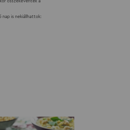
ikor összekeveritek a
nap is nekiállhattok: