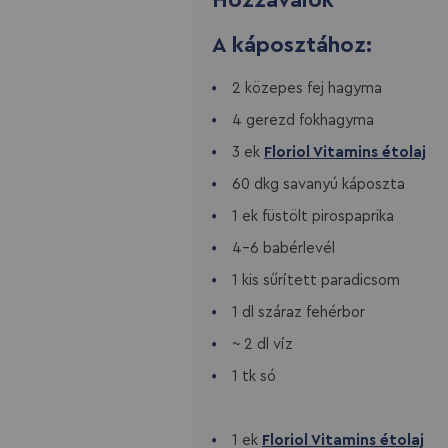
Hozzávalók
A káposztához:
2 közepes fej hagyma
4 gerezd fokhagyma
3 ek
Floriol Vitamins étolaj
60 dkg savanyú káposzta
1 ek füstölt pirospaprika
4-6 babérlevél
1 kis sűrített paradicsom
1 dl száraz fehérbor
~ 2 dl víz
1 tk só
1 ek
Floriol Vitamins étolaj