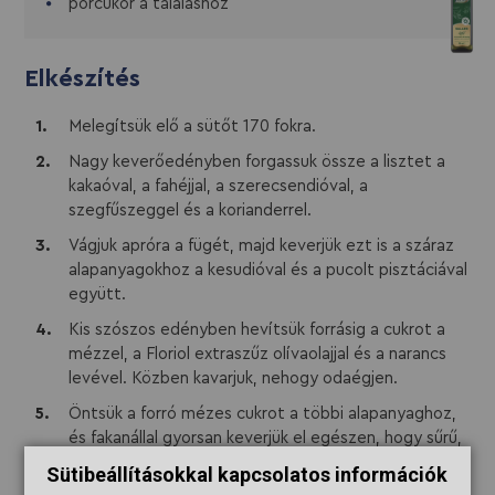
porcukor a tálaláshoz
Elkészítés
Melegítsük elő a sütőt 170 fokra.
Nagy keverőedényben forgassuk össze a lisztet a
kakaóval, a fahéjjal, a szerecsendióval, a
szegfűszeggel és a korianderrel.
Vágjuk apróra a fügét, majd keverjük ezt is a száraz
alapanyagokhoz a kesudióval és a pucolt pisztáciával
együtt.
Kis szószos edényben hevítsük forrásig a cukrot a
mézzel, a Floriol extraszűz olívaolajjal és a narancs
levével. Közben kavarjuk, nehogy odaégjen.
Öntsük a forró mézes cukrot a többi alapanyaghoz,
és fakanállal gyorsan keverjük el egészen, hogy sűrű,
nyúlós masszát kapjunk.
Sütibeállításokkal kapcsolatos információk