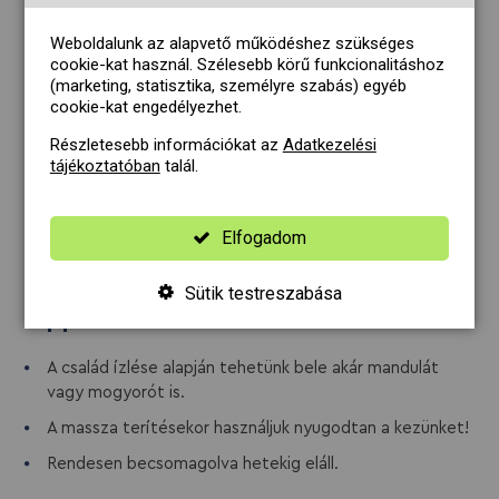
Terítsük el azonnal egy sütőpapírral bélelt
sütőformában, majd nyomkodjuk egyenletesre.
Weboldalunk az alapvető működéshez szükséges
Tegyük az előmelegített sütőbe, és 35-40 perc
cookie-kat használ. Szélesebb körű funkcionalitáshoz
alatt süssük készre.
(marketing, statisztika, személyre szabás) egyéb
cookie-kat engedélyezhet.
Hagyjuk teljesen kihűlni, tálalás előtt pedig hintsük
be porcukorral.
Részletesebb információkat az
Adatkezelési
tájékoztatóban
talál.
Allergének
diófélék
Elfogadom
glutén
Sütik testreszabása
Tippek
A család ízlése alapján tehetünk bele akár mandulát
vagy mogyorót is.
A massza terítésekor használjuk nyugodtan a kezünket!
Rendesen becsomagolva hetekig eláll.