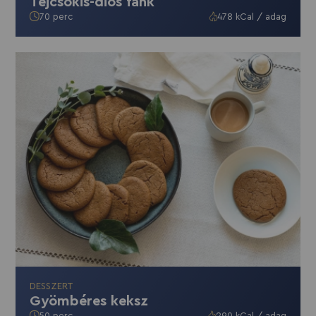
Tejcsokis-diós fánk
70 perc
478 kCal / adag
DESSZERT
Gyömbéres keksz
50 perc
290 kCal / adag