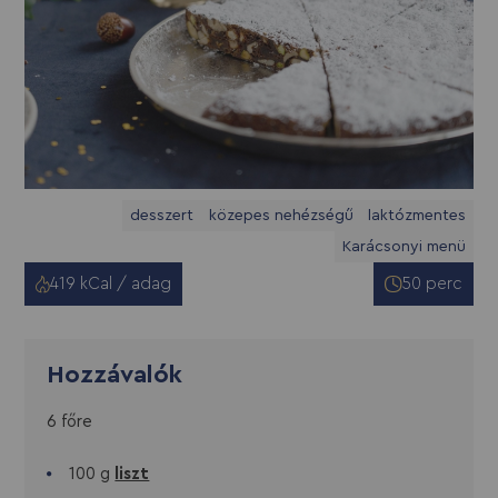
desszert
közepes nehézségű
laktózmentes
Karácsonyi menü
419 kCal / adag
50 perc
Hozzávalók
6 főre
100 g
liszt