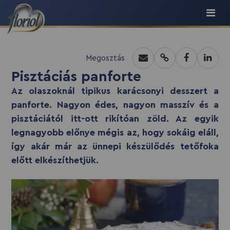
recept script
Megosztás
Pisztáciás panforte
Az olaszoknál tipikus karácsonyi desszert a
panforte. Nagyon édes, nagyon masszív és a
pisztáciától itt-ott rikítóan zöld. Az egyik
legnagyobb előnye mégis az, hogy sokáig eláll,
így akár már az ünnepi készülődés tetőfoka
előtt elkészíthetjük.