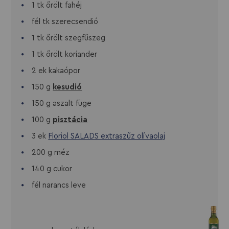
1 tk őrölt fahéj
fél tk szerecsendió
1 tk őrölt szegfűszeg
1 tk őrölt koriander
2 ek kakaópor
150 g
kesudió
150 g aszalt füge
100 g
pisztácia
3 ek
Floriol SALADS extraszűz olívaolaj
200 g méz
140 g cukor
fél narancs leve