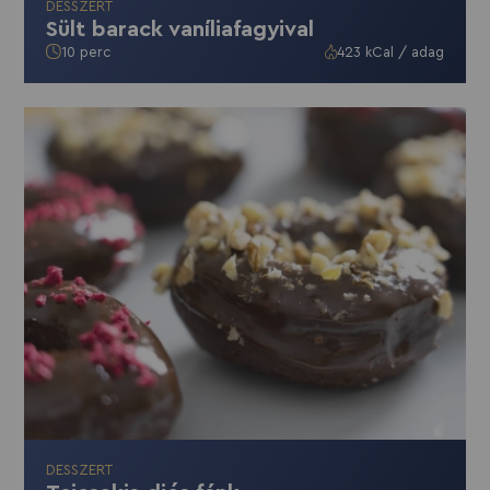
DESSZERT
Sült barack vaníliafagyival
10 perc
423 kCal / adag
DESSZERT