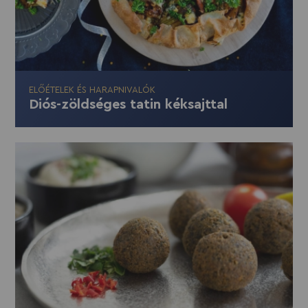
ELŐÉTELEK ÉS HARAPNIVALÓK
Diós-zöldséges tatin kéksajttal