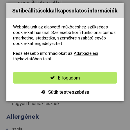
maradék tekercsekkel.
Sütibeállításokkal kapcsolatos információk
Keverjetek ki 1 dl szójaszószt 2 evőkanálnyi
szezámolajjal, és pirított szezámmaggal.
Weboldalunk az alapvető működéshez szükséges
Tálaljátok friss korianderrel, frissen facsart lime-mal ,
cookie-kat használ. Szélesebb körű funkcionalitáshoz
chilivel és a szezámos szójaszósszal a tekercseket.
(marketing, statisztika, személyre szabás) egyéb
cookie-kat engedélyezhet.
Tippek
Részletesebb információkat az
Adatkezelési
tájékoztatóban
talál.
A rákokat célszerű feldarabolni: sütés közben a hőtől
összepöndörödik, ami hajlamos kiszakítani a vékony
rizstészta lapokat!
Elfogadom
Ne tegyetek túl sok hozzávalót egy tekercsbe, mert
úgy könnyebben kiszakad.
Sütik testreszabása
Nem baj, ha nem tökéletesek a tekercsek, attól még
nagyon finomak lesznek.
Allergének
szója