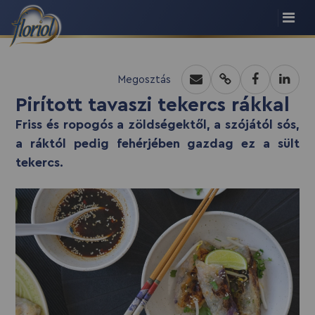
recept script
Megosztás
Pirított tavaszi tekercs rákkal
Friss és ropogós a zöldségektől, a szójától sós,
a ráktól pedig fehérjében gazdag ez a sült
tekercs.