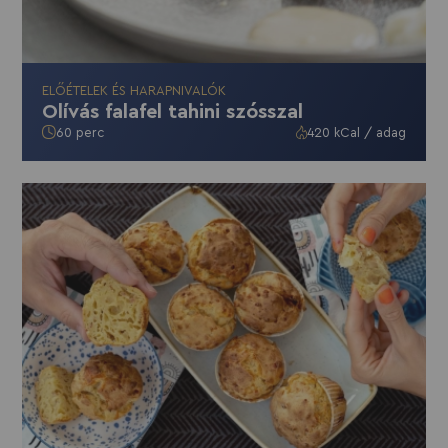
ELŐÉTELEK ÉS HARAPNIVALÓK
Olívás falafel tahini szósszal
60 perc
420 kCal / adag