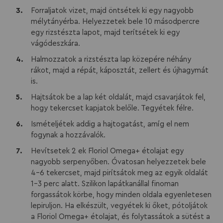
Forraljatok vizet, majd öntsétek ki egy nagyobb
mélytányérba. Helyezzetek bele 10 másodpercre
egy rizstészta lapot, majd terítsétek ki egy
vágódeszkára.
Halmozzatok a rizstészta lap közepére néhány
rákot, majd a répát, káposztát, zellert és újhagymát
is.
Hajtsátok be a lap két oldalát, majd csavarjátok fel,
hogy tekercset kapjatok belőle. Tegyétek félre.
Ismételjétek addig a hajtogatást, amíg el nem
fogynak a hozzávalók.
Hevítsetek 2 ek Floriol Omega+ étolajat egy
nagyobb serpenyőben. Óvatosan helyezzetek bele
4-6 tekercset, majd pirítsátok meg az egyik oldalát
1-3 perc alatt. Szilikon lapátkanállal finoman
forgassátok körbe, hogy minden oldala egyenletesen
lepiruljon. Ha elkészült, vegyétek ki őket, pótoljátok
a Floriol Omega+ étolajat, és folytassátok a sütést a