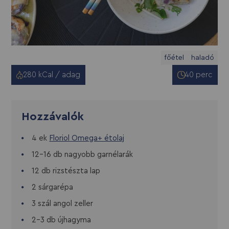
főétel
haladó
280 kCal / adag
40 perc
Hozzávalók
4 ek
Floriol Omega+ étolaj
12-16 db nagyobb garnélarák
12 db rizstészta lap
2 sárgarépa
3 szál angol zeller
2-3 db újhagyma