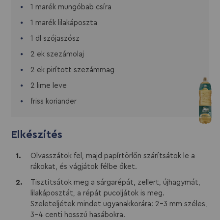
1 marék mungóbab csíra
1 marék lilakáposzta
1 dl szójaszósz
2 ek szezámolaj
2 ek pirított szezámmag
2 lime leve
friss koriander
Elkészítés
Olvasszátok fel, majd papírtörlőn szárítsátok le a
rákokat, és vágjátok félbe őket.
Tisztítsátok meg a sárgarépát, zellert, újhagymát,
lilakáposztát, a répát pucoljátok is meg.
Szeleteljétek mindet ugyanakkorára: 2-3 mm széles,
3-4 centi hosszú hasábokra.