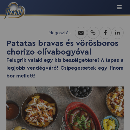
recept script
Megosztás
Patatas bravas és vörösboros
chorizo olívabogyóval
Felugrik valaki egy kis beszélgetésre? A tapas a
legjobb vendégváró! Csipegessetek egy finom
bor mellett!