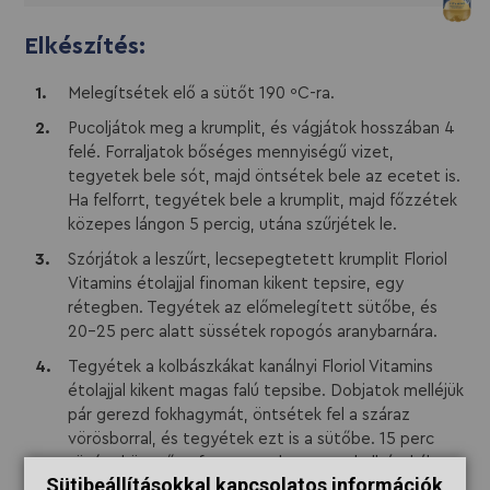
Elkészítés:
Melegítsétek elő a sütőt 190 ºC-ra.
Pucoljátok meg a krumplit, és vágjátok hosszában 4
felé. Forraljatok bőséges mennyiségű vizet,
tegyetek bele sót, majd öntsétek bele az ecetet is.
Ha felforrt, tegyétek bele a krumplit, majd főzzétek
közepes lángon 5 percig, utána szűrjétek le.
Szórjátok a leszűrt, lecsepegtetett krumplit Floriol
Vitamins étolajjal finoman kikent tepsire, egy
rétegben. Tegyétek az előmelegített sütőbe, és
20-25 perc alatt süssétek ropogós aranybarnára.
Tegyétek a kolbászkákat kanálnyi Floriol Vitamins
étolajjal kikent magas falú tepsibe. Dobjatok melléjük
pár gerezd fokhagymát, öntsétek fel a száraz
vörösborral, és tegyétek ezt is a sütőbe. 15 perc
sütést követően forgassatok egyet a kolbászkákon,
Sütibeállításokkal kapcsolatos információk
majd süssétek további 6-9 percig.