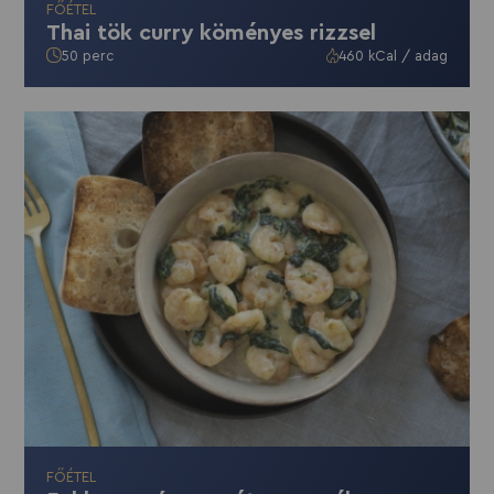
FŐÉTEL
Thai tök curry köményes rizzsel
50 perc
460 kCal / adag
FŐÉTEL