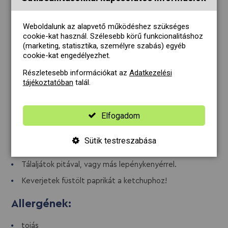
Sütés után kedvetek szerint sózzátok újra a puha,
Weboldalunk az alapvető működéshez szükséges
de kívül ropogós krumplit, befejezésképpen
cookie-kat használ. Szélesebb körű funkcionalitáshoz
öntsetek rá majonézt, ketchupot.
(marketing, statisztika, személyre szabás) egyéb
Hintsétek meg a vörösboros chorizot friss
cookie-kat engedélyezhet.
petrezselyemmel.
Részletesebb információkat az
Adatkezelési
Tegyétek az olajbogyókat tálkákba és tálaljátok a
tájékoztatóban
talál.
vörösboros chorizo és patatas bravas mellé.
Tippek:
Elfogadom
Tálaláskor meglocsolhatjátok az olajbogyót pár csepp
Sütik testreszabása
Floriol Salads Olívaolajjal.
Tálaljátok pitával, vagy más lepénykenyérrel.
Keverjetek füstölt paprikát a ketchuphoz!
Allergének:
tojás