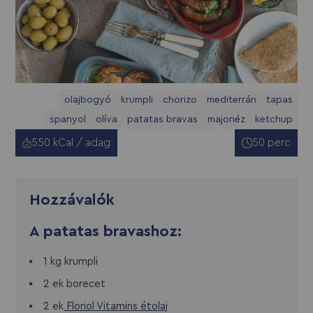
olajbogyó
krumpli
chorizo
mediterrán
tapas
spanyol
olíva
patatas bravas
majonéz
ketchup
550 kCal / adag
50 perc
Hozzávalók
A patatas bravashoz:
1 kg krumpli
2 ek borecet
2 ek
Floriol Vitamins étolaj