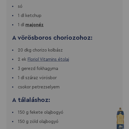
só
1 dl ketchup
1 dl
majonéz
A vörösboros choriozohoz:
20 dkg chorizo kolbász
2 ek
Floriol Vitamins étolaj
3 gerezd fokhagyma
1 dl száraz vörösbor
csokor petrezselyem
A tálaláshoz:
150 g fekete olajbogyó
150 g zöld olajbogyó