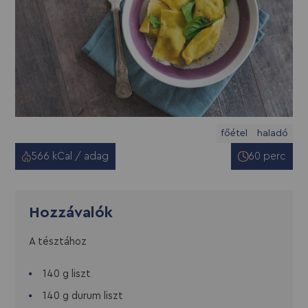
főétel
haladó
566 kCal / adag
60 perc
Hozzávalók
A tésztához
140 g liszt
140 g durum liszt