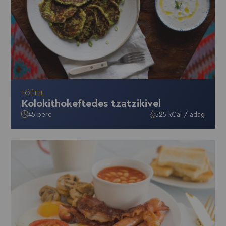
FŐÉTEL
Kolokithokeftedes tzatzikivel
45 perc
525 kCal / adag