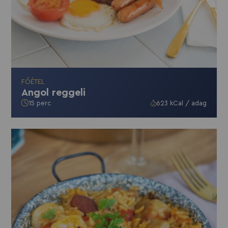
FŐÉTEL
Angol reggeli
15 perc
623 kCal / adag