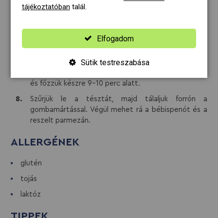
Helyezzünk rá kanálnyi kupacokat a nyúlból, majd
tájékoztatóban
talál.
hajtsuk rá vissza a tészta másik felét. Nyomogassuk
le jó alaposan, hogy összetapadjon, majd
derelyevágóval szeleteljük fel, hogy kis négyzeteket
Elfogadom
kapjunk.
Sütik testreszabása
Forraljunk bőséges mennyiségű sózott vizet, majd
tegyük a forrásban levő vízbe a töltött tésztákat,
és főzzük készre 9-10 perc alatt.
Szűrjük le a tésztát, majd tálaljuk forrón a
gombamártással. Végül mehet rá a bébispenót és a
reszelt parmezán.
ALLERGÉNEK
glutén
tojás
laktóz
TIPPEK