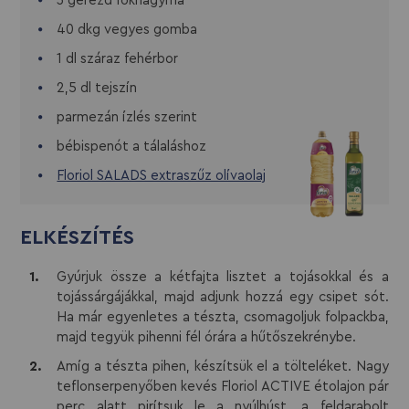
3 gerezd fokhagyma
40 dkg vegyes gomba
1 dl száraz fehérbor
2,5 dl tejszín
parmezán ízlés szerint
bébispenót a tálaláshoz
Floriol SALADS extraszűz olívaolaj
ELKÉSZÍTÉS
Gyúrjuk össze a kétfajta lisztet a tojásokkal és a
tojássárgájákkal, majd adjunk hozzá egy csipet sót.
Ha már egyenletes a tészta, csomagoljuk folpackba,
majd tegyük pihenni fél órára a hűtőszekrénybe.
Amíg a tészta pihen, készítsük el a tölteléket. Nagy
teflonserpenyőben kevés Floriol ACTIVE étolajon pár
perc alatt pirítsuk le a nyúlhúst, a feldarabolt