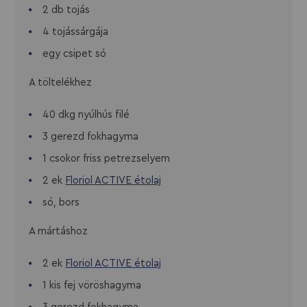
2 db tojás
4 tojássárgája
egy csipet só
A töltelékhez
40 dkg nyúlhús filé
3 gerezd fokhagyma
1 csokor friss petrezselyem
2 ek
Floriol ACTIVE étolaj
só, bors
A mártáshoz
2 ek
Floriol ACTIVE étolaj
1 kis fej vöröshagyma