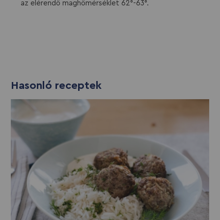
az elérendő maghőmérséklet 62°-63°.
Hasonló receptek