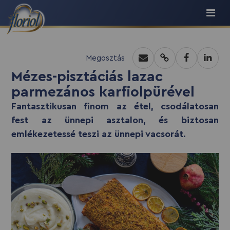
recept script
Megosztás
Mézes-pisztáciás lazac
parmezános karfiolpürével
Fantasztikusan finom az étel, csodálatosan
fest az ünnepi asztalon, és biztosan
emlékezetessé teszi az ünnepi vacsorát.