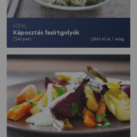
FŐÉTEL
Káposztás fasírtgolyók
40 perc
860 kCal / adag