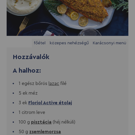
főétel
közepes nehézségű
Karácsonyi menü
Hozzávalók
A halhoz:
1 egész bőrös
lazac
filé
5 ek méz
3 ek
Floriol Active étolaj
1 citrom leve
100 g
pisztácia
(héj nélküli)
50 g
zsemlemorzsa