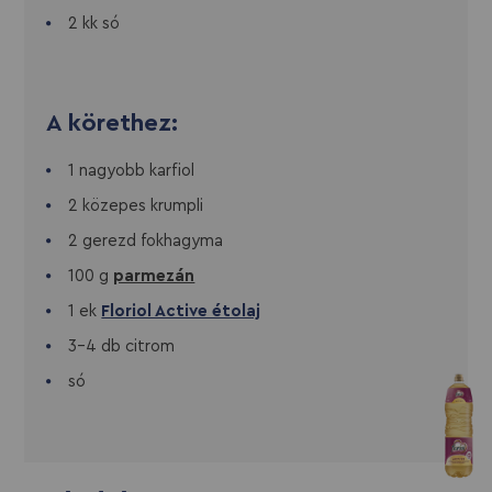
2 kk só
A körethez:
1 nagyobb karfiol
2 közepes krumpli
2 gerezd fokhagyma
100 g
parmezán
1 ek
Floriol Active étolaj
3-4 db citrom
só