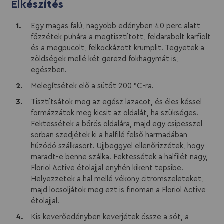
Elkészítés
Egy magas falú, nagyobb edényben 40 perc alatt
főzzétek puhára a megtisztított, feldarabolt karfiolt
és a megpucolt, felkockázott krumplit. Tegyetek a
zöldségek mellé két gerezd fokhagymát is,
egészben.
Melegítsétek elő a sütőt 200 °C-ra.
Tisztítsátok meg az egész lazacot, és éles késsel
formázzátok meg kicsit az oldalát, ha szükséges.
Fektessétek a bőrös oldalára, majd egy csipesszel
sorban szedjétek ki a halfilé felső harmadában
húzódó szálkasort. Ujjbeggyel ellenőrizzétek, hogy
maradt-e benne szálka. Fektessétek a halfilét nagy,
Floriol Active étolajjal enyhén kikent tepsibe.
Helyezzetek a hal mellé vékony citromszeleteket,
majd locsoljátok meg ezt is finoman a Floriol Active
étolajjal.
Kis keverőedényben keverjétek össze a sót, a