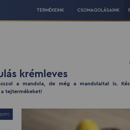
TERMÉKEINK
CSOMAGOLÁSAINK
lás krémleves
szol a mandula, de még a mandulaital is. Készí
 a tejtermékeket!
 perc