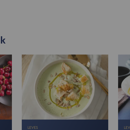
ek
LEVES
LE