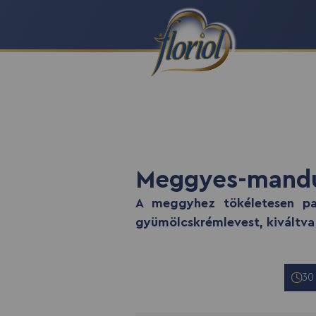
recept script
Meggyes-mandu
A meggyhez tökéletesen pas
gyümölcskrémlevest, kiváltva
30