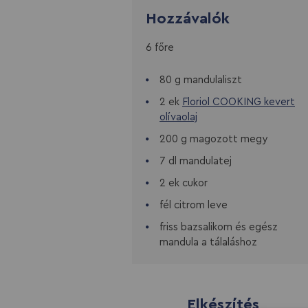
Hozzávalók
6 főre
80 g mandulaliszt
2 ek
Floriol COOKING kevert
olívaolaj
200 g magozott megy
7 dl mandulatej
2 ek cukor
fél citrom leve
friss bazsalikom és egész
mandula a tálaláshoz
Elkészítés