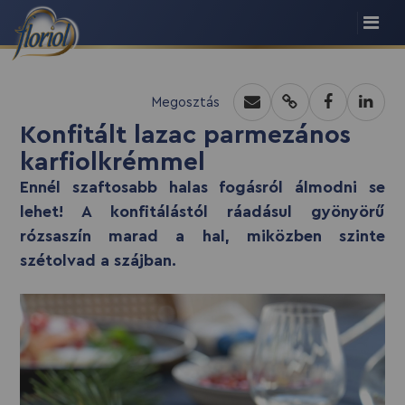
recept script
Megosztás
Konfitált lazac parmezános
karfiolkrémmel
Ennél szaftosabb halas fogásról álmodni se
lehet! A konfitálástól ráadásul gyönyörű
rózsaszín marad a hal, miközben szinte
szétolvad a szájban.