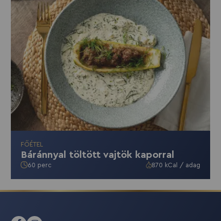
FŐÉTEL
Báránnyal töltött vajtök kaporral
60 perc
870 kCal / adag