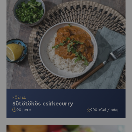
FŐÉTEL
Sütőtökös csirkecurry
90 perc
900 kCal / adag