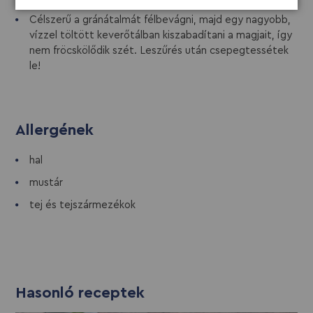
Célszerű a gránátalmát félbevágni, majd egy nagyobb,
vízzel töltött keverőtálban kiszabadítani a magjait, így
nem fröcskölődik szét. Leszűrés után csepegtessétek
le!
Allergének
hal
mustár
tej és tejszármezékok
Hasonló receptek