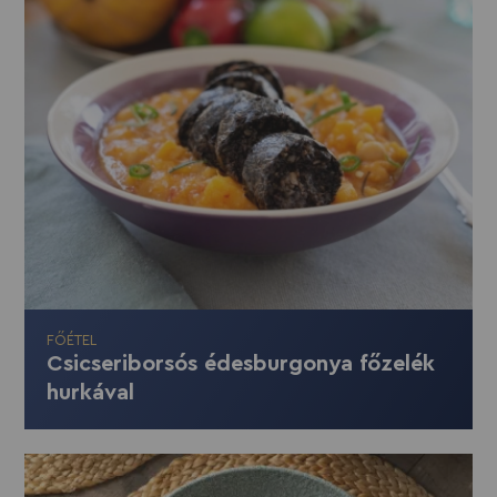
FŐÉTEL
Csicseriborsós édesburgonya főzelék
hurkával