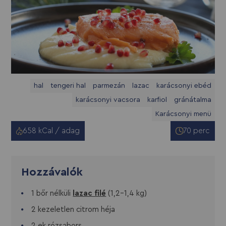
hal
tengeri hal
parmezán
lazac
karácsonyi ebéd
karácsonyi vacsora
karfiol
gránátalma
Karácsonyi menü
658 kCal / adag
70 perc
Hozzávalók
1 bőr nélküli
lazac filé
(1,2-1,4 kg)
2 kezeletlen citrom héja
2 ek rózsabors