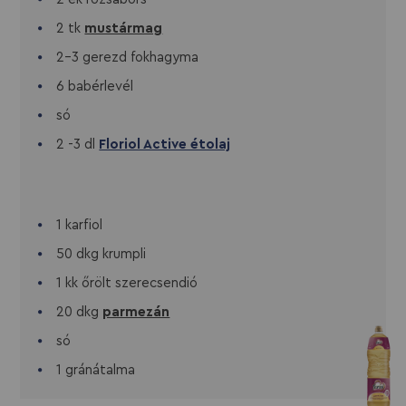
2 tk
mustármag
2-3 gerezd fokhagyma
6 babérlevél
só
2 -3 dl
Floriol Active étolaj
1 karfiol
50 dkg krumpli
1 kk őrölt szerecsendió
20 dkg
parmezán
só
1 gránátalma