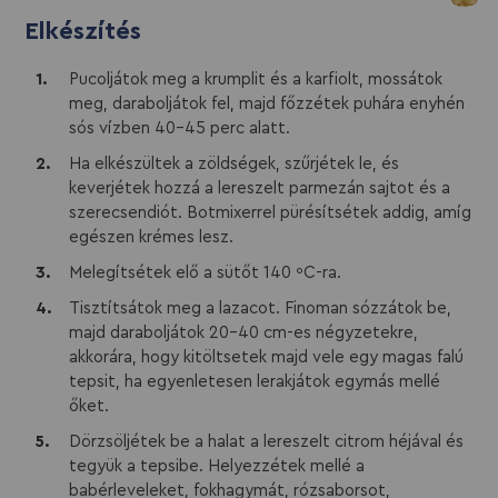
Elkészítés
Pucoljátok meg a krumplit és a karfiolt, mossátok
meg, daraboljátok fel, majd főzzétek puhára enyhén
sós vízben 40-45 perc alatt.
Ha elkészültek a zöldségek, szűrjétek le, és
keverjétek hozzá a lereszelt parmezán sajtot és a
szerecsendiót. Botmixerrel pürésítsétek addig, amíg
egészen krémes lesz.
Melegítsétek elő a sütőt 140 ºC-ra.
Tisztítsátok meg a lazacot. Finoman sózzátok be,
majd daraboljátok 20-40 cm-es négyzetekre,
akkorára, hogy kitöltsetek majd vele egy magas falú
tepsit, ha egyenletesen lerakjátok egymás mellé
őket.
Dörzsöljétek be a halat a lereszelt citrom héjával és
tegyük a tepsibe. Helyezzétek mellé a
babérleveleket, fokhagymát, rózsaborsot,