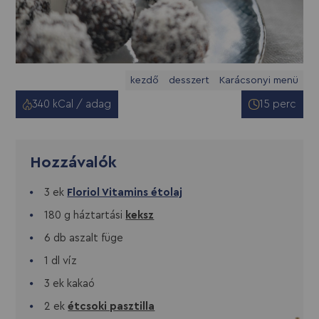
kezdő
desszert
Karácsonyi menü
340 kCal / adag
15 perc
Hozzávalók
3 ek
Floriol Vitamins étolaj
180 g háztartási
keksz
6 db aszalt füge
1 dl víz
3 ek kakaó
2 ek
étcsoki pasztilla