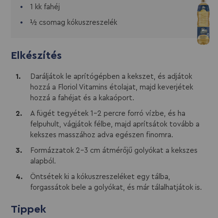
1 kk fahéj
½ csomag kókuszreszelék
Elkészítés
Daráljátok le aprítógépben a kekszet, és adjátok
hozzá a Floriol Vitamins étolajat, majd keverjétek
hozzá a fahéjat és a kakaóport.
A fügét tegyétek 1-2 percre forró vízbe, és ha
felpuhult, vágjátok félbe, majd aprítsátok tovább a
kekszes masszához adva egészen finomra.
Formázzatok 2-3 cm átmérőjű golyókat a kekszes
alapból.
Öntsétek ki a kókuszreszeléket egy tálba,
forgassátok bele a golyókat, és már tálalhatjátok is.
Tippek