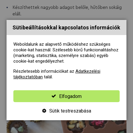
Készíthettek nagyobb adagot belőle, hűtőben sokáig
eláll.
Feldobhatjátok bármilyen maggal, aszalt gyümölccsel -
Sütibeállításokkal kapcsolatos információk
amiket szerettek.
Gluténmentes keksszel is elkészíthetitek.
Weboldalunk az alapvető működéshez szükséges
cookie-kat használ. Szélesebb körű funkcionalitáshoz
Allergének
(marketing, statisztika, személyre szabás) egyéb
cookie-kat engedélyezhet.
glutén
Részletesebb információkat az
Adatkezelési
tájékoztatóban
talál.
Elfogadom
Hasonló receptek
Sütik testreszabása