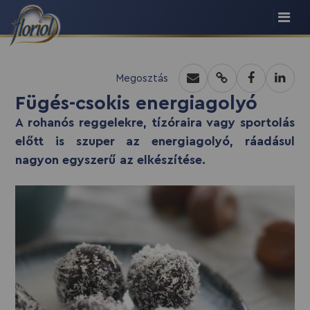
recept script
Megosztás
Fügés-csokis energiagolyó
A rohanós reggelekre, tízóraira vagy sportolás
előtt is szuper az energiagolyó, ráadásul
nagyon egyszerű az elkészítése.