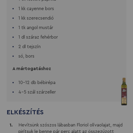
1 kk cayenne bors
1 kk szerecsendió
1 tk angol mustár
1 dl száraz fehérbor
2 dl tejszín
só, bors
A mártogatáshoz
10-12 db bébirépa
4-5 szál szárzeller
ELKÉSZÍTÉS
Hevítsünk szószos lábasban Floriol olívaolajat, majd
pirítsuk le benne pár perc alatt az összezúzott