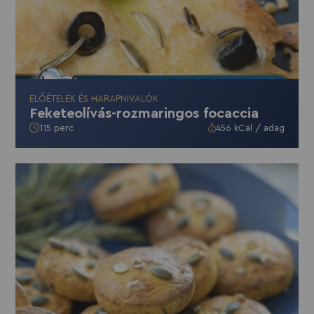
ELŐÉTELEK ÉS HARAPNIVALÓK
Feketeolívás-rozmaringos focaccia
115 perc
456 kCal / adag