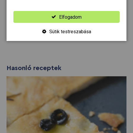
laktóz
Elfogadom
mustár
zeller
Sütik testreszabása
Hasonló receptek