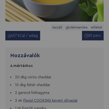
kezdő
gluténmentes
előétel
457 kCal / adag
20 perc
Hozzávalók
A mártáshoz
20 dkg vörös cheddar
10 dkg fehér cheddar
2 gerezd fokhagyma
2 ek
Floriol COOKING kevert olívaolaj
1 tk füstölt paprika