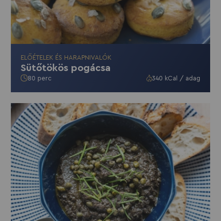
ELŐÉTELEK ÉS HARAPNIVALÓK
Sütőtökös pogácsa
80 perc
340 kCal / adag