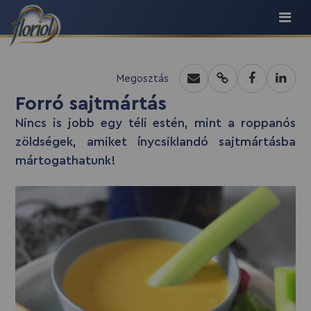
recept script
Megosztás
Forró sajtmártás
Nincs is jobb egy téli estén, mint a roppanós
zöldségek, amiket ínycsiklandó sajtmártásba
mártogathatunk!