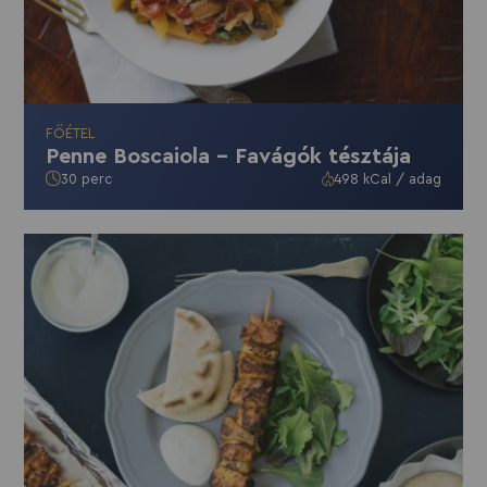
FŐÉTEL
Penne Boscaiola - Favágók tésztája
30 perc
498 kCal / adag