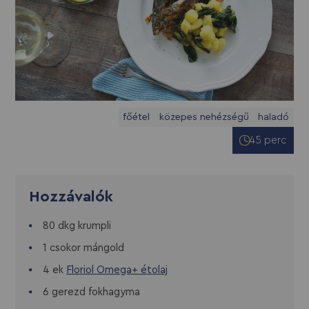
főétel
közepes nehézségű
haladó
45 perc
Hozzávalók
80 dkg krumpli
1 csokor mángold
4 ek
Floriol Omega+ étolaj
6 gerezd fokhagyma