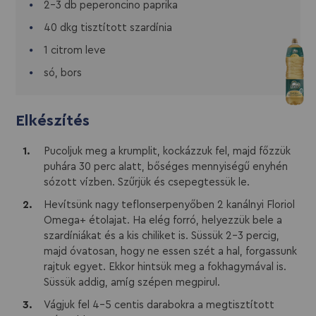
2-3 db peperoncino paprika
40 dkg tisztított szardínia
1 citrom leve
só, bors
Elkészítés
Pucoljuk meg a krumplit, kockázzuk fel, majd főzzük
puhára 30 perc alatt, bőséges mennyiségű enyhén
sózott vízben. Szűrjük és csepegtessük le.
Hevítsünk nagy teflonserpenyőben 2 kanálnyi Floriol
Omega+ étolajat. Ha elég forró, helyezzük bele a
szardíniákat és a kis chiliket is. Süssük 2-3 percig,
majd óvatosan, hogy ne essen szét a hal, forgassunk
rajtuk egyet. Ekkor hintsük meg a fokhagymával is.
Süssük addig, amíg szépen megpirul.
Vágjuk fel 4-5 centis darabokra a megtisztított