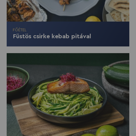
FŐÉTEL
Füstös csirke kebab pitával