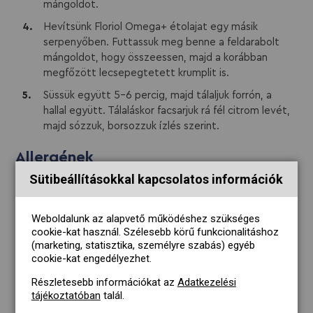
mángoldot.
Hevítsünk Floriol Omega+ étolajat egy másik
serpenyőben. Futtassuk meg benne a feldarabolt
mángoldot, hogy összeessen, majd a korábban
megfőzött lecsepegtetett krumplit is.
Süssük együtt 5-6 percig, majd tálaljuk forrón, a
hallal együtt. Tálaláskor facsarjuk rá fél citrom levét,
majd sózzuk, borsozzuk ízlés szerint.
Allergének
Sütibeállításokkal kapcsolatos információk
hal
Weboldalunk az alapvető működéshez szükséges
cookie-kat használ. Szélesebb körű funkcionalitáshoz
(marketing, statisztika, személyre szabás) egyéb
Tippek
cookie-kat engedélyezhet.
Részletesebb információkat az
Adatkezelési
Inkább rázogassuk a szardíniás serpenyőt, vigyázzunk,
tájékoztatóban
talál.
hogy ne essen szét a hal.