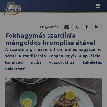
recept script
Megosztás
Fokhagymás szardínia
mángoldos krumplisalátával
A szardínia grillezve, citrommal és nagyszemű
sóval a mediterrán konyha egyik alap étele.
Könnyed nyári vacsorákhoz tökéletes
választás!