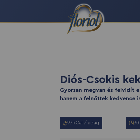
recept script
Diós-Csokis ke
Gyorsan megvan és felvidít e
hanem a felnőttek kedvence is
97 kCal / adag
30