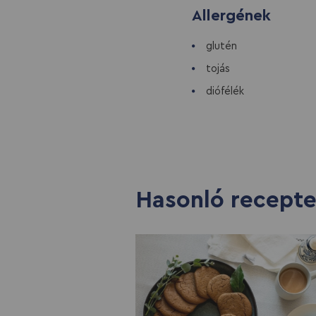
Allergének
glutén
tojás
diófélék
Hasonló recept