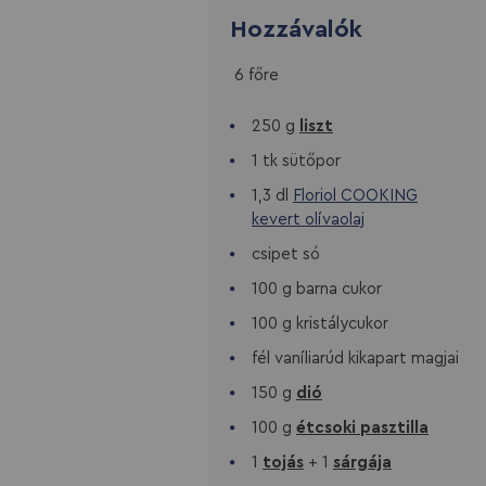
Hozzávalók
6 főre
250 g
liszt
1 tk sütőpor
1,3 dl
Floriol COOKING
kevert olívaolaj
csipet só
100 g barna cukor
100 g kristálycukor
fél vaníliarúd kikapart magjai
150 g
dió
100 g
étcsoki pasztilla
1
tojás
+ 1
sárgája