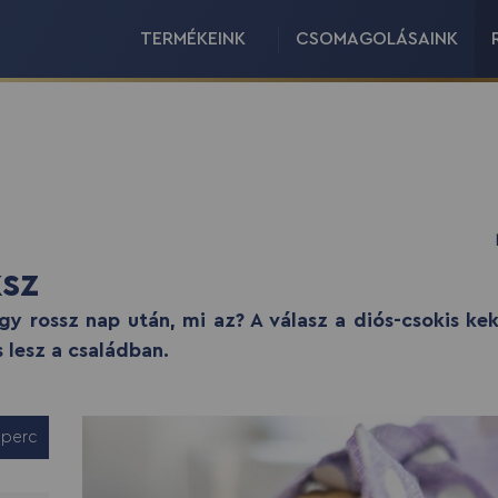
TERMÉKEINK
CSOMAGOLÁSAINK
ksz
gy rossz nap után, mi az? A válasz a diós-csokis ke
 lesz a családban.
 perc