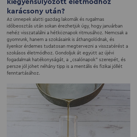
kiegyensúlyozott életmódhoz
karácsony után?
Az ünnepek alatti gazdag lakomák és rugalmas
időbeosztás után sokan érezhetjük úgy, hogy januárban
nehéz visszatalálni a hétköznapok ritmusához. Nemcsak a
gyomrunk, hanem a szokásaink is áthangolódnak, és
ilyenkor érdemes tudatosan megtervezni a visszatérést a
szokásos életmódhoz. Gondoljuk át együtt az újévi
fogadalmak hatékonyságát, a „csalónapok” szerepét, és
persze jól jöhet néhány tipp is a mentális és fizikai jóllét
fenntartásához.