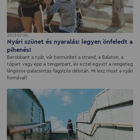
2023.07.04.
Nyári szünet és nyaralás: legyen önfeledt a
pihenés!
Berobbant a nyár, vár bennünket a strand, a Balaton, a
tópart vagy épp a tengerpart, és ezzel együtt a rengeteg
lángosos-palacsintás-fagyizós délután. Mi lesz most a nyári
formával?