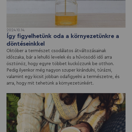
2024.10.14.
Így figyelhetünk oda a környezetünkre a
döntéseinkkel
Október a természet csodálatos átváltozásainak
időszaka, bár a lehulló levelek és a hűvösödő idő arra
ösztönöz, hogy egyre többet kuckózzunk be otthon.
Pedig ilyenkor még nagyon szuper kirándulni, túrázni,
valamint egy kicsit jobban odafigyelni a természetre, és
arra, hogy mit tehetünk a környezetünkért.