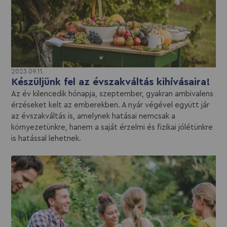
2023.09.11.
Készüljünk fel az évszakváltás kihívásaira!
Az év kilencedik hónapja, szeptember, gyakran ambivalens
érzéseket kelt az emberekben. A nyár végével együtt jár
az évszakváltás is, amelynek hatásai nemcsak a
környezetünkre, hanem a saját érzelmi és fizikai jólétünkre
is hatással lehetnek.