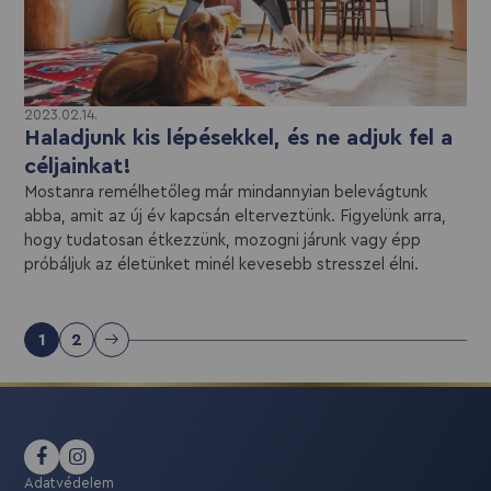
2023.02.14.
Haladjunk kis lépésekkel, és ne adjuk fel a
céljainkat!
Mostanra remélhetőleg már mindannyian belevágtunk
abba, amit az új év kapcsán elterveztünk. Figyelünk arra,
hogy tudatosan étkezzünk, mozogni járunk vagy épp
próbáljuk az életünket minél kevesebb stresszel élni.
1
2
Adatvédelem