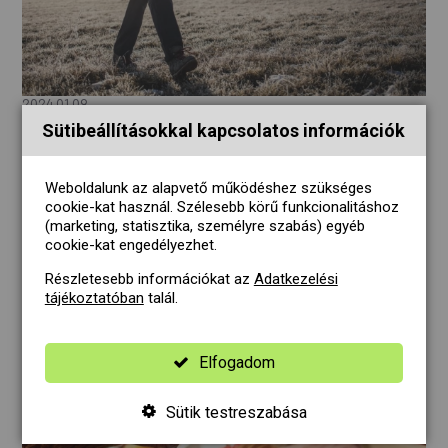
2024.01.09.
Az életmódváltás kihívásai és sikerei
Sütibeállításokkal kapcsolatos információk
A január a fogadalmak hónapja, amikor sokan elhatározzák,
hogy életüket új mederbe terelik. Az életmódváltás
Weboldalunk az alapvető működéshez szükséges
azonban nem mindig könnyű, és gyakran szembesülünk a
cookie-kat használ. Szélesebb körű funkcionalitáshoz
változásokkal járó kihívásokkal.
(marketing, statisztika, személyre szabás) egyéb
cookie-kat engedélyezhet.
Részletesebb információkat az
Adatkezelési
tájékoztatóban
talál.
Elfogadom
Sütik testreszabása