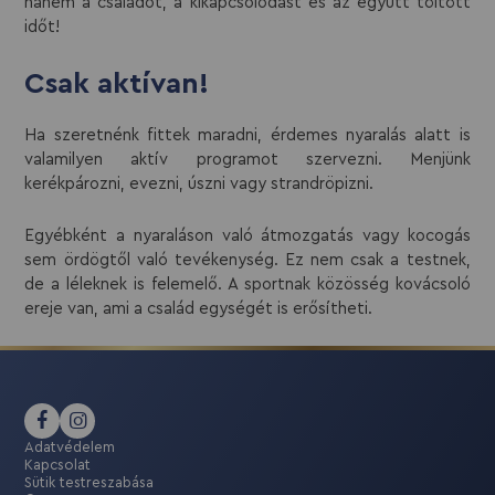
hanem a családot, a kikapcsolódást és az együtt töltött
időt!
Csak aktívan!
Ha szeretnénk fittek maradni, érdemes nyaralás alatt is
valamilyen aktív programot szervezni. Menjünk
kerékpározni, evezni, úszni vagy strandröpizni.
Egyébként a nyaraláson való átmozgatás vagy kocogás
sem ördögtől való tevékenység. Ez nem csak a testnek,
de a léleknek is felemelő. A sportnak közösség kovácsoló
ereje van, ami a család egységét is erősítheti.
Adatvédelem
Kapcsolat
Sütik testreszabása