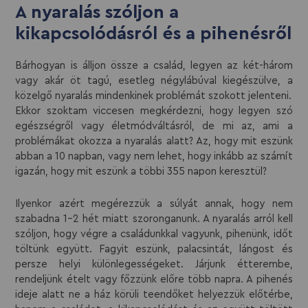
A nyaralás szóljon a
kikapcsolódásról és a pihenésről
Bárhogyan is álljon össze a család, legyen az két-három
vagy akár öt tagú, esetleg négylábúval kiegészülve, a
közelgő nyaralás mindenkinek problémát szokott jelenteni.
Ekkor szoktam viccesen megkérdezni, hogy legyen szó
egészségről vagy életmódváltásról, de mi az, ami a
problémákat okozza a nyaralás alatt? Az, hogy mit eszünk
abban a 10 napban, vagy nem lehet, hogy inkább az számít
igazán, hogy mit eszünk a többi 355 napon keresztül?
Ilyenkor azért megérezzük a súlyát annak, hogy nem
szabadna 1-2 hét miatt szoronganunk. A nyaralás arról kell
szóljon, hogy végre a családunkkal vagyunk, pihenünk, időt
töltünk együtt. Fagyit eszünk, palacsintát, lángost és
persze helyi különlegességeket. Járjunk étterembe,
rendeljünk ételt vagy főzzünk előre több napra. A pihenés
ideje alatt ne a ház körüli teendőket helyezzük előtérbe,