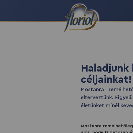
Haladjunk k
céljainkat!
Mostanra remélhe
elterveztünk. Figyel
életünket minél keves
Mostanra remélhetőleg 
arra, hogy tudatosan é