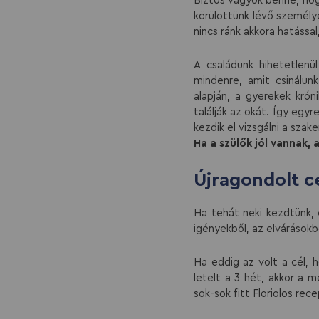
Biztos vagyok benne, hog
körülöttünk lévő személye
nincs ránk akkora hatással
A családunk hihetetlenü
mindenre, amit csinálun
alapján, a gyerekek kró
találják az okát. Így eg
kezdik el vizsgálni a sza
Ha a szülők jól vannak, 
Újragondolt c
Ha tehát neki kezdtünk,
igényekből, az elvárásokb
Ha eddig az volt a cél, 
letelt a 3 hét, akkor a m
sok-sok fitt Floriolos rec