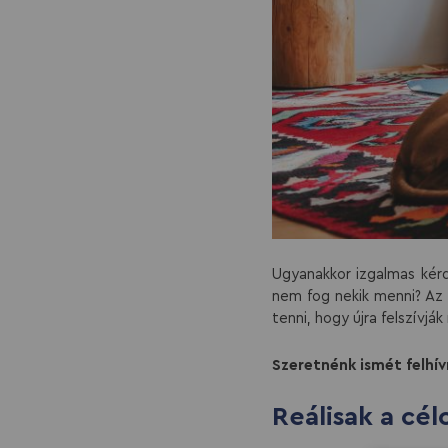
Ugyanakkor izgalmas kérd
nem fog nekik menni? Az 
tenni, hogy újra felszívjá
Szeretnénk ismét felhív
Reálisak a cél