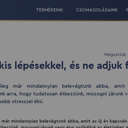
TERMÉKEINK
CSOMAGOLÁSAINK
Megosztás
is lépésekkel, és ne adjuk f
tőleg már mindannyian belevágtunk abba, amit
ünk arra, hogy tudatosan étkezzünk, mozogni járunk 
ebb stresszel élni.
már mindannyian belevágtunk abba, amit az új év kapcsán 
tkezzünk, mozogni járunk vagy épp próbáljuk az életünket m