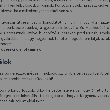
y létezik egy hatodik érzékünk, amivel tökéletesen képesek vagy
k milyen lelkiállapotban vannak. Pontosan látjuk, ha rossz kedve
, kivéve, ha a mikrokörnyezetünkről van szó.
l gyorsan átveszi azt a hangulatot, amit mi magunkkal hazavi
k: a párkapcsolatunkra, a gyerekeink kedvére és viselkedésére 
nikus stressznek kitéve különböző tüneteket produkálnak, ame
yre gyakrabban, ha egy kisgyermek tünetei mögött nem látják az o
kemberek.
a gyerekek is jól vannak.
élok
 és úgy érezzük mégsem működik az, amit elterveztünk, mit teh
ól és apróbb célokat tűzzünk ki!
hogy 5 kg-ot fogyjak, akkor helyette legyen az, hogy 3 hétig t
érlegre is rá lehet állni. Ne felejtsétek, hogy a kiegyensúlyozo
eptet találtok az oldalunkon!