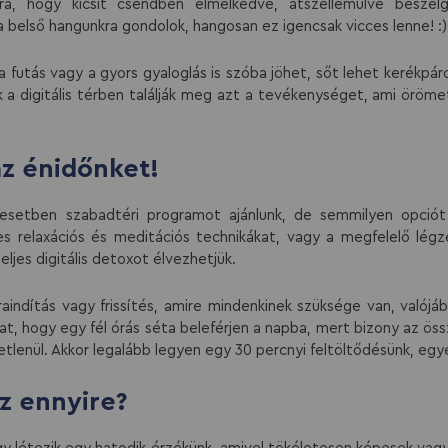
ra, hogy kicsit csendben elmélkedve, átszellemülve beszélg
 belső hangunkra gondolok, hangosan ez igencsak vicces lenne! :)
futás vagy a gyors gyaloglás is szóba jöhet, sőt lehet kerékpározn
ik a digitális térben találják meg azt a tevékenységet, ami öröme
az énidőnket!
setben szabadtéri programot ajánlunk, de semmilyen opciót
s relaxációs és meditációs technikákat, vagy a megfelelő légzés
ljes digitális detoxot élvezhetjük.
raindítás vagy frissítés, amire mindenkinek szüksége van, valójá
okat, hogy egy fél órás séta beleférjen a napba, mert bizony az ö
tlenül. Akkor legalább legyen egy 30 percnyi feltöltődésünk, eg
ez ennyire?