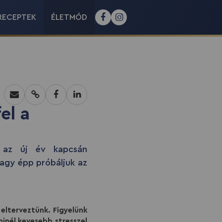
RECEPTEK
ÉLETMÓD
el a
 az új év kapcsán
vagy épp próbáljuk az
elterveztünk. Figyelünk
inél kevesebb stresszel