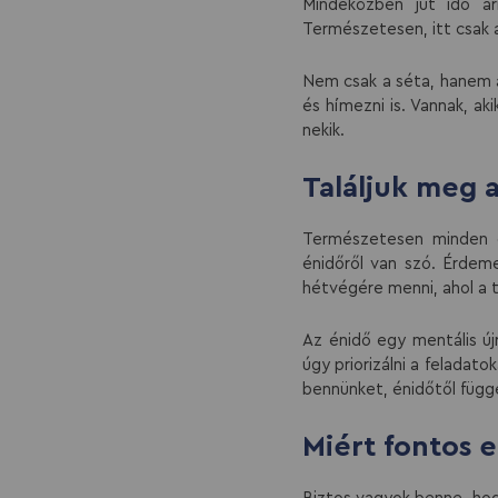
Mindeközben jut idő ar
Természetesen, itt csak a
Nem csak a séta, hanem a 
és hímezni is. Vannak, ak
nekik.
Találjuk meg 
Természetesen minden e
énidőről van szó. Érdeme
hétvégére menni, ahol a te
Az énidő egy mentális új
úgy priorizálni a feladat
bennünket, énidőtől függe
Miért fontos 