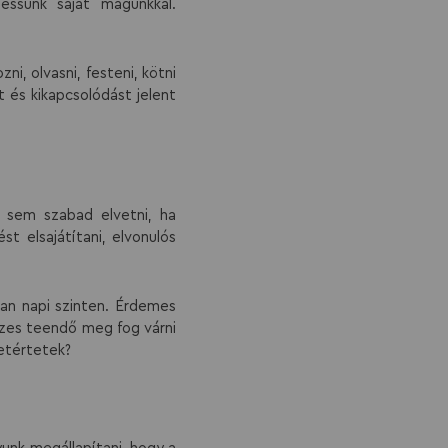
essünk saját magunkkal.
i, olvasni, festeni, kötni
t és kikapcsolódást jelent
 sem szabad elvetni, ha
t elsajátítani, elvonulós
ban napi szinten. Érdemes
sszes teendő meg fog várni
yetértetek?