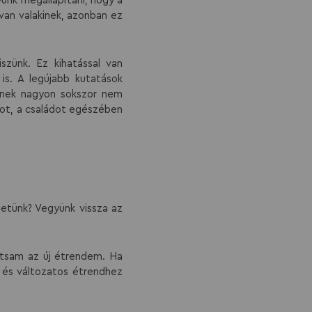
unk megállapítani, hogy a
 van valakinek, azonban ez
szünk. Ez kihatással van
is. A legújabb kutatások
lynek nagyon sokszor nem
kot, a családot egészében
etünk? Vegyünk vissza az
artsam az új étrendem. Ha
tt és változatos étrendhez